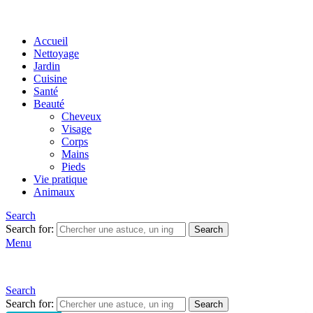
Accueil
Nettoyage
Jardin
Cuisine
Santé
Beauté
Cheveux
Visage
Corps
Mains
Pieds
Vie pratique
Animaux
Search
Search for:
Search
Menu
Search
Search for:
Search