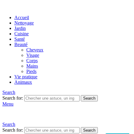
Accueil
Nettoyage
Jardin
Cuisine
Santé
Beauté
Cheveux
Visage
Corps
Mains
Pieds
Vie pratique
Animaux
Search
Search for:
Search
Menu
Search
Search for:
Search