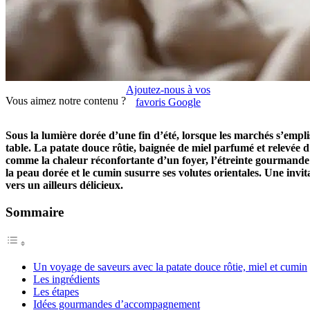
Ajoutez-nous à vos
Vous aimez notre contenu ?
favoris Google
Sous la lumière dorée d’une fin d’été, lorsque les marchés s’empli
table. La patate douce rôtie, baignée de miel parfumé et relevée d
comme la chaleur réconfortante d’un foyer, l’étreinte gourmande qui 
la peau dorée et le cumin susurre ses volutes orientales. Une invit
vers un ailleurs délicieux.
Sommaire
Un voyage de saveurs avec la patate douce rôtie, miel et cumin
Les ingrédients
Les étapes
Idées gourmandes d’accompagnement