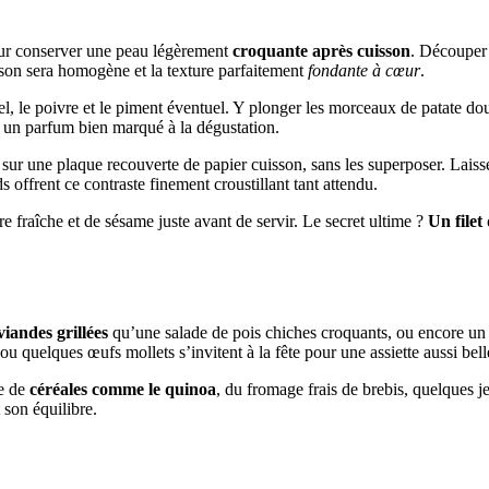
pour conserver une peau légèrement
croquante après cuisson
. Découper 
sson sera homogène et la texture parfaitement
fondante à cœur
.
el, le poivre et le piment éventuel. Y plonger les morceaux de patate dou
 un parfum bien marqué à la dégustation.
sur une plaque recouverte de papier cuisson, sans les superposer. Laisse
s offrent ce contraste finement croustillant tant attendu.
e fraîche et de sésame juste avant de servir. Le secret ultime ?
Un filet
viandes grillées
qu’une salade de pois chiches croquants, ou encore un y
 quelques œufs mollets s’invitent à la fête pour une assiette aussi bel
ge de
céréales comme le quinoa
, du fromage frais de brebis, quelques j
 son équilibre.