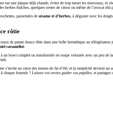
er sur une plaque déjà chaude, éviter de trop tasser les morceaux, et ch
 des herbes fraîches, quelques zestes de citron ou même de l’avocat rôti 
brochettes, parsemées de
sésame et d’herbes
, à déguster avec les doigt
ce rôtie
rceaux de patate douce rôtie dans une boîte hermétique au réfrigérateur 
iel caramélisé
.
s à un bowl complet ou transformés en soupe veloutée avec un peu de lai
atif.
se s’invite au cœur des menus de fin d’été, et la simplicité devient un a
s à chaque fournée ?
Laissez vos envies guider vos papilles
, et partagez