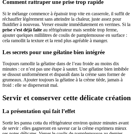
Comment rattraper une prise trop rapide
Si le mélange commence à épaissir trop vite en casserole, il suffit de
réchauffer légèrement sans atteindre la chaleur, juste assez pour
fluidifier à nouveau. Verser ensuite immédiatement en verrines. Si la
prise s’est déjà faite
au réfrigérateur mais semble trop ferme,
ajouter quelques millilitres de coulis de pamplemousse en surface :
cela ramollit la texture et la rend plus agréable à manger.
Les secrets pour une gélatine bien intégrée
Toujours ramollir la gélatine dans de l’eau froide au moins dix
minutes : ce n’est pas une étape à sauter. Une gélatine bien imbibée
se dissout uniformément et disparaît dans la crème sans former de
grumeaux. Ajouter toujours la gélatine à la crème tiède, jamais à
froid : elle se disperserait mal.
Servir et conserver cette délicate création
La présentation qui fait l’effet
Sortir les panna cotta du réfrigérateur environ quinze minutes avant
de servir : elles gagneront en saveur car la crème exprimera mieux
ses notes délicates. Verser le coulis de pamplemousse au dernier