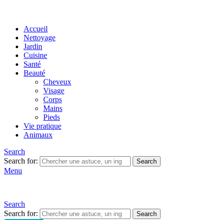
Accueil
Nettoyage
Jardin
Cuisine
Santé
Beauté
Cheveux
Visage
Corps
Mains
Pieds
Vie pratique
Animaux
Search
Search for:
Search
Menu
Search
Search for:
Search