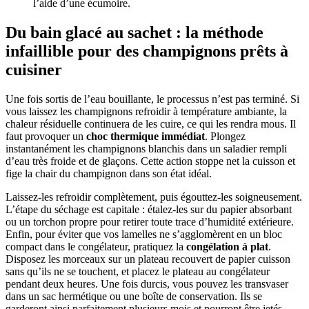
l’aide d’une écumoire.
Du bain glacé au sachet : la méthode
infaillible pour des champignons prêts à
cuisiner
Une fois sortis de l’eau bouillante, le processus n’est pas terminé. Si
vous laissez les champignons refroidir à température ambiante, la
chaleur résiduelle continuera de les cuire, ce qui les rendra mous. Il
faut provoquer un
choc thermique immédiat
. Plongez
instantanément les champignons blanchis dans un saladier rempli
d’eau très froide et de glaçons. Cette action stoppe net la cuisson et
fige la chair du champignon dans son état idéal.
Laissez-les refroidir complètement, puis égouttez-les soigneusement.
L’étape du séchage est capitale : étalez-les sur du papier absorbant
ou un torchon propre pour retirer toute trace d’humidité extérieure.
Enfin, pour éviter que vos lamelles ne s’agglomèrent en un bloc
compact dans le congélateur, pratiquez la
congélation à plat
.
Disposez les morceaux sur un plateau recouvert de papier cuisson
sans qu’ils ne se touchent, et placez le plateau au congélateur
pendant deux heures. Une fois durcis, vous pouvez les transvaser
dans un sac hermétique ou une boîte de conservation. Ils se
garderont ainsi parfaitement plusieurs mois et pourront être jetés