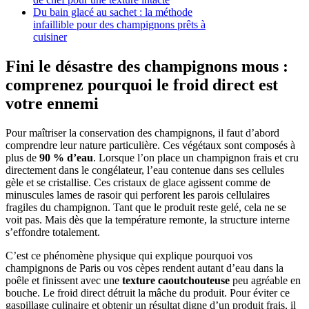
Du bain glacé au sachet : la méthode
infaillible pour des champignons prêts à
cuisiner
Fini le désastre des champignons mous :
comprenez pourquoi le froid direct est
votre ennemi
Pour maîtriser la conservation des champignons, il faut d’abord
comprendre leur nature particulière. Ces végétaux sont composés à
plus de
90 % d’eau
. Lorsque l’on place un champignon frais et cru
directement dans le congélateur, l’eau contenue dans ses cellules
gèle et se cristallise. Ces cristaux de glace agissent comme de
minuscules lames de rasoir qui perforent les parois cellulaires
fragiles du champignon. Tant que le produit reste gelé, cela ne se
voit pas. Mais dès que la température remonte, la structure interne
s’effondre totalement.
C’est ce phénomène physique qui explique pourquoi vos
champignons de Paris ou vos cèpes rendent autant d’eau dans la
poêle et finissent avec une
texture caoutchouteuse
peu agréable en
bouche. Le froid direct détruit la mâche du produit. Pour éviter ce
gaspillage culinaire et obtenir un résultat digne d’un produit frais, il