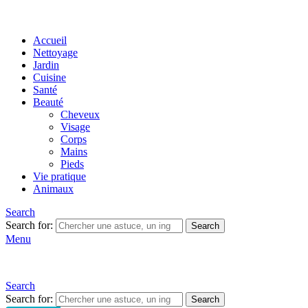
Accueil
Nettoyage
Jardin
Cuisine
Santé
Beauté
Cheveux
Visage
Corps
Mains
Pieds
Vie pratique
Animaux
Search
Search for:
Search
Menu
Search
Search for:
Search