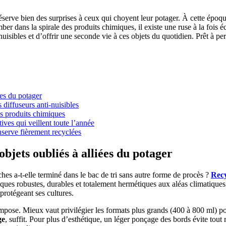
réserve bien des surprises à ceux qui choyent leur potager. À cette époque
ber dans la spirale des produits chimiques, il existe une ruse à la fois é
isibles et d’offrir une seconde vie à ces objets du quotidien. Prêt à per
ées du potager
 diffuseurs anti-nuisibles
ns produits chimiques
ives qui veillent toute l’année
nserve fièrement recyclées
bjets oubliés à alliées du potager
hes a-t-elle terminé dans le bac de tri sans autre forme de procès ?
Recy
liques robustes, durables et totalement hermétiques aux aléas climatique
protégeant ses cultures.
impose. Mieux vaut privilégier les formats plus grands (400 à 800 ml) po
ge
, suffit. Pour plus d’esthétique, un léger ponçage des bords évite tout