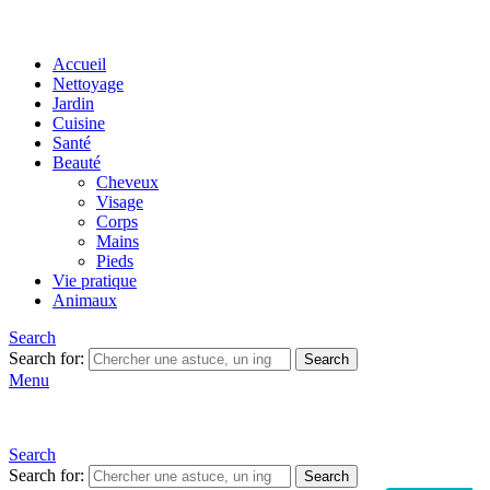
Accueil
Nettoyage
Jardin
Cuisine
Santé
Beauté
Cheveux
Visage
Corps
Mains
Pieds
Vie pratique
Animaux
Search
Search for:
Search
Menu
Search
Search for:
Search