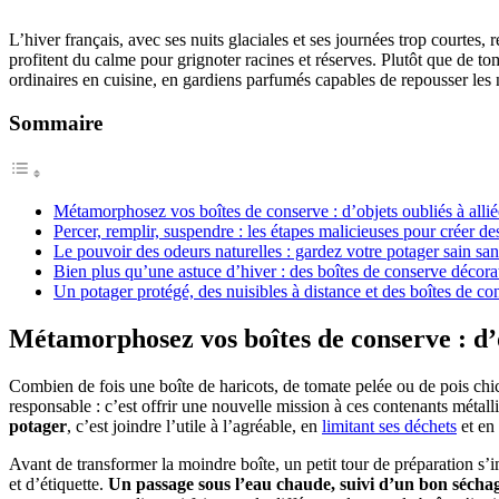
L’hiver français, avec ses nuits glaciales et ses journées trop courtes, 
profitent du calme pour grignoter racines et réserves. Plutôt que de tom
ordinaires en cuisine, en gardiens parfumés capables de repousser les nu
Sommaire
Métamorphosez vos boîtes de conserve : d’objets oubliés à alli
Percer, remplir, suspendre : les étapes malicieuses pour créer des
Le pouvoir des odeurs naturelles : gardez votre potager sain sa
Bien plus qu’une astuce d’hiver : des boîtes de conserve décorat
Un potager protégé, des nuisibles à distance et des boîtes de co
Métamorphosez vos boîtes de conserve : d’o
Combien de fois une boîte de haricots, de tomate pelée ou de pois chic
responsable : c’est offrir une nouvelle mission à ces contenants métal
potager
, c’est joindre l’utile à l’agréable, en
limitant ses déchets
et en 
Avant de transformer la moindre boîte, un petit tour de préparation s’
et d’étiquette.
Un passage sous l’eau chaude, suivi d’un bon sécha