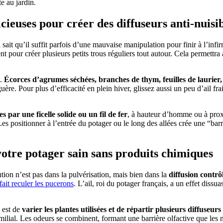
te au jardin.
cieuses pour créer des diffuseurs anti-nuisi
sait qu’il suffit parfois d’une mauvaise manipulation pour finir à l’infi
nt pour créer plusieurs petits trous réguliers tout autour. Cela permettra
”.
Écorces d’agrumes séchées, branches de thym, feuilles de laurier, 
ère. Pour plus d’efficacité en plein hiver, glissez aussi un peu d’ail fr
s par une ficelle solide ou un fil de fer
, à hauteur d’homme ou à prox
es positionner à l’entrée du potager ou le long des allées crée une “barr
votre potager sain sans produits chimiques
lution n’est pas dans la pulvérisation, mais bien dans la
diffusion contrô
fait reculer les pucerons
. L’ail, roi du potager français, a un effet dissu
l est de
varier les plantes utilisées et de répartir plusieurs diffuseurs
amilial. Les odeurs se combinent, formant une barrière olfactive que les 