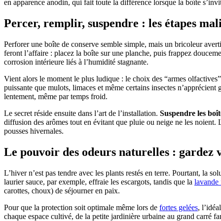
en apparence anodin, qui fait toute la différence lorsque la boîte s’invi
Percer, remplir, suspendre : les étapes mali
Perforer une boîte de conserve semble simple, mais un bricoleur averti 
feront l’affaire : placez la boîte sur une planche, puis frappez douceme
corrosion intérieure liés à l’humidité stagnante.
Vient alors le moment le plus ludique : le choix des “armes olfactives
puissante que mulots, limaces et même certains insectes n’apprécient gu
lentement, même par temps froid.
Le secret réside ensuite dans l’art de l’installation.
Suspendre les boîte
diffusion des arômes tout en évitant que pluie ou neige ne les noient. L
pousses hivernales.
Le pouvoir des odeurs naturelles : gardez 
L’hiver n’est pas tendre avec les plants restés en terre. Pourtant, la so
laurier sauce, par exemple, effraie les escargots, tandis que la
lavande 
carottes, choux) de séjourner en paix.
Pour que la protection soit optimale même lors de
fortes gelées
, l’idéa
chaque espace cultivé, de la petite jardinière urbaine au grand carré f