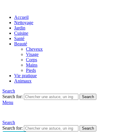
Accueil
Nettoyage
Jardin
Cuisine
Santé
Beauté
Cheveux
Visage
Corps
Mains
Pieds
Vie pratique
Animaux
Search
Search for:
Search
Menu
Search
Search for:
Search