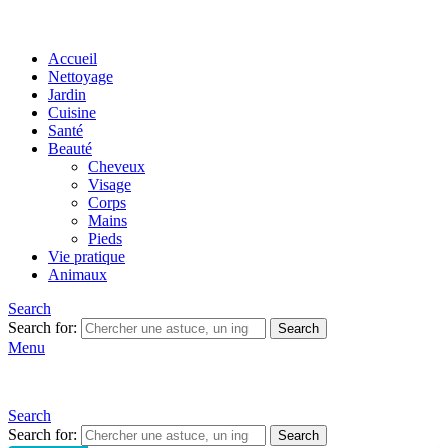
Accueil
Nettoyage
Jardin
Cuisine
Santé
Beauté
Cheveux
Visage
Corps
Mains
Pieds
Vie pratique
Animaux
Search
Search for:
Search
Menu
Search
Search for:
Search