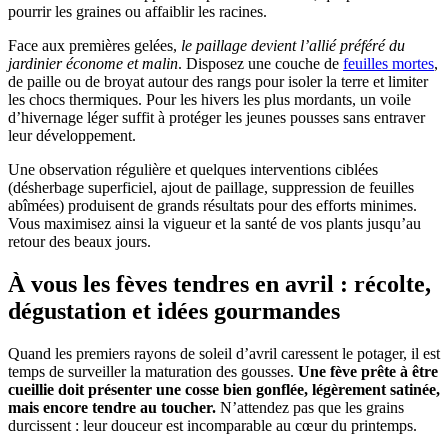
pourrir les graines ou affaiblir les racines.
Face aux premières gelées,
le paillage devient l’allié préféré du
jardinier économe et malin
. Disposez une couche de
feuilles mortes
,
de paille ou de broyat autour des rangs pour isoler la terre et limiter
les chocs thermiques. Pour les hivers les plus mordants, un voile
d’hivernage léger suffit à protéger les jeunes pousses sans entraver
leur développement.
Une observation régulière et quelques interventions ciblées
(désherbage superficiel, ajout de paillage, suppression de feuilles
abîmées) produisent de grands résultats pour des efforts minimes.
Vous maximisez ainsi la vigueur et la santé de vos plants jusqu’au
retour des beaux jours.
À vous les fèves tendres en avril : récolte,
dégustation et idées gourmandes
Quand les premiers rayons de soleil d’avril caressent le potager, il est
temps de surveiller la maturation des gousses.
Une fève prête à être
cueillie doit présenter une cosse bien gonflée, légèrement satinée,
mais encore tendre au toucher.
N’attendez pas que les grains
durcissent : leur douceur est incomparable au cœur du printemps.