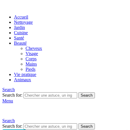
Accueil
Nettoyage
Jardin
Cuisine
Santé
Beauté
Cheveux
Visage
Corps
Mains
Pieds
Vie pratique
Animaux
Search
Search for:
Search
Menu
Search
Search for:
Search