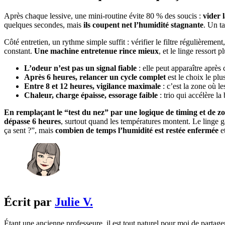
Après chaque lessive, une mini-routine évite 80 % des soucis :
vider 
quelques secondes, mais
ils coupent net l’humidité stagnante
. Un t
Côté entretien, un rythme simple suffit : vérifier le filtre régulièremen
constant.
Une machine entretenue rince mieux
, et le linge ressort 
L’odeur n’est pas un signal fiable
: elle peut apparaître après 
Après 6 heures, relancer un cycle complet
est le choix le plus
Entre 8 et 12 heures, vigilance maximale
: c’est la zone où le
Chaleur, charge épaisse, essorage faible
: trio qui accélère la
En remplaçant le “test du nez” par une logique de timing et de z
dépasse 6 heures
, surtout quand les températures montent. Le linge ga
ça sent ?”, mais
combien de temps l’humidité est restée enfermée
et
Écrit par
Julie V.
Étant une ancienne professeure, il est tout naturel pour moi de partage