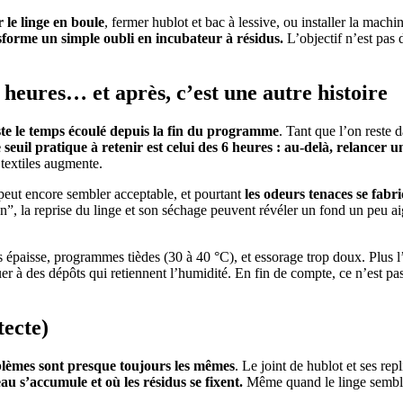
r le linge en boule
, fermer hublot et bac à lessive, ou installer la mac
forme un simple oubli en incubateur à résidus.
L’objectif n’est pas 
 heures… et après, c’est une autre histoire
reste le temps écoulé depuis la fin du programme
. Tant que l’on reste 
 seuil pratique à retenir est celui des 6 heures : au-delà, relancer u
s textiles augmente.
peut encore sembler acceptable, et pourtant
les odeurs tenaces se fabr
ien”, la reprise du linge et son séchage peuvent révéler un fond un peu a
ès épaisse, programmes tièdes (30 à 40 °C), et essorage trop doux. Plus 
er à des dépôts qui retiennent l’humidité. En fin de compte, ce n’est pa
tecte)
blèmes sont presque toujours les mêmes
. Le joint de hublot et ses repl
au s’accumule et où les résidus se fixent.
Même quand le linge semble 