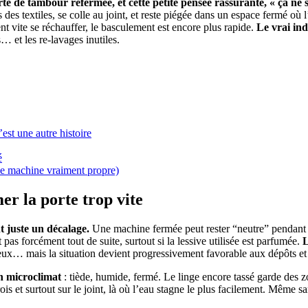
te de tambour refermée, et cette petite pensée rassurante, « ça ne s
s des textiles, se colle au joint, et reste piégée dans un espace fermé où l
t vite se réchauffer, le basculement est encore plus rapide.
Le vrai ind
… et les re-lavages inutiles.
est une autre histoire
é
ne machine vraiment propre)
mer la porte trop vite
t juste un décalage.
Une machine fermée peut rester “neutre” pendant pl
pas forcément tout de suite, surtout si la lessive utilisée est parfumée.
L
eux… mais la situation devient progressivement favorable aux dépôts et 
un microclimat
: tiède, humide, fermé. Le linge encore tassé garde des zo
is et surtout sur le joint, là où l’eau stagne le plus facilement. Même