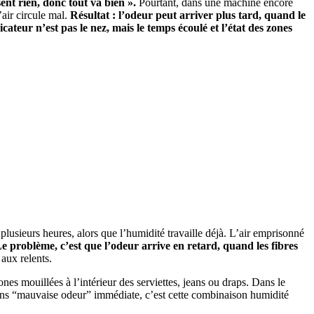
ent rien, donc tout va bien ».
Pourtant, dans une machine encore
’air circule mal.
Résultat : l’odeur peut arriver plus tard, quand le
icateur n’est pas le nez, mais le temps écoulé et l’état des zones
usieurs heures, alors que l’humidité travaille déjà. L’air emprisonné
e problème, c’est que l’odeur arrive en retard, quand les fibres
aux relents.
nes mouillées à l’intérieur des serviettes, jeans ou draps. Dans le
 sans “mauvaise odeur” immédiate, c’est cette combinaison humidité