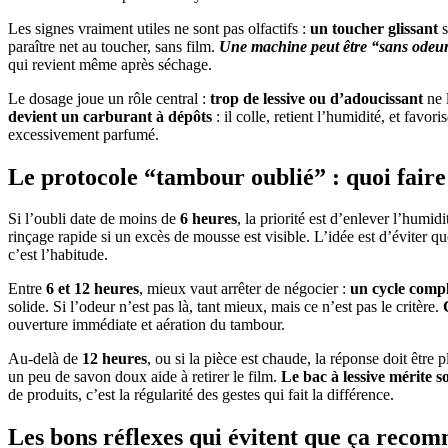
Les signes vraiment utiles ne sont pas olfactifs :
un toucher glissant
s
paraître net au toucher, sans film.
Une machine peut être “sans odeur”
qui revient même après séchage.
Le dosage joue un rôle central :
trop de lessive ou d’adoucissant
ne l
devient un carburant à dépôts
: il colle, retient l’humidité, et favo
excessivement parfumé.
Le protocole “tambour oublié” : quoi faire
Si l’oubli date de moins de
6 heures
, la priorité est d’enlever l’humid
rinçage rapide si un excès de mousse est visible. L’idée est d’éviter 
c’est l’habitude.
Entre
6 et 12 heures
, mieux vaut arrêter de négocier :
un cycle comple
solide. Si l’odeur n’est pas là, tant mieux, mais ce n’est pas le critère.
ouverture immédiate et aération du tambour.
Au-delà de
12 heures
, ou si la pièce est chaude, la réponse doit être
un peu de savon doux aide à retirer le film.
Le bac à lessive mérite 
de produits, c’est la régularité des gestes qui fait la différence.
Les bons réflexes qui évitent que ça reco