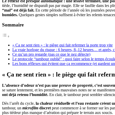
Le réflexe est presque automatique : une lessive terminée, une por
tiède, l’humidité ne disparaît pas par magie. Elle se faufile dans les pli
“mal” est déjà fait.
En cette période de l’année où les journées peuven
humides.
Quelques gestes simples suffisent à éviter les relents tenaces
Sommaire
« Ça ne sent rien » : le piège qui fait refermer la porte trop vite
La vraie horloge du risque : 6 heures, 8–12 heures… et après, c’
Ce qu’un pro regarde (pas ce que le nez détecte)
Le protocole “tambour oublié” : quoi faire selon le temps écoul
Les bons réflexes qui évitent que ça recommence (et gardent u
« Ça ne sent rien » : le piège qui fait refer
L’absence d’odeur n’est pas une preuve de propreté, c’est souven
se sature lentement, et les premières mauvaises notes ne se manifestent 
ont déjà retenu l’humidité.
En clair, le tambour peut sembler silenci
Dès l’arrêt du cycle,
la chaleur résiduelle et l’eau restante créent 
tambour, un
microfilm
discret
peut commencer à se former sur les paro
plus tiédeur plus manque d’aération qui prépare le terrain aux soucis.