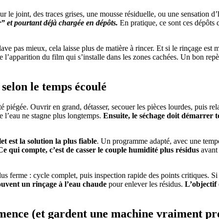
ur le joint, des traces grises, une mousse résiduelle, ou une sensation 
 et pourtant déjà chargée en dépôts.
En pratique, ce sont ces dépôts q
ave pas mieux, cela laisse plus de matière à rincer. Et si le rinçage est
rise l’apparition du film qui s’installe dans les zones cachées. Un bon rep
 selon le temps écoulé
ité piégée. Ouvrir en grand, détasser, secouer les pièces lourdes, puis re
que l’eau ne stagne plus longtemps.
Ensuite, le séchage doit démarrer t
t est la solution la plus fiable
. Un programme adapté, avec une tempéra
Ce qui compte, c’est de casser le couple humidité plus résidus
avant 
 plus ferme : cycle complet, puis inspection rapide des points critiques. S
souvent un rinçage à l’eau chaude
pour enlever les résidus.
L’objectif
mmence (et gardent une machine vraiment pr