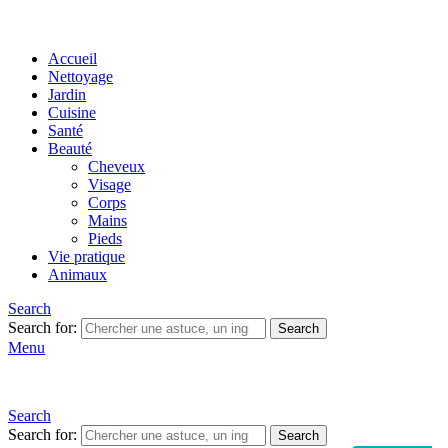
Accueil
Nettoyage
Jardin
Cuisine
Santé
Beauté
Cheveux
Visage
Corps
Mains
Pieds
Vie pratique
Animaux
Search
Search for:
Search
Menu
Search
Search for:
Search