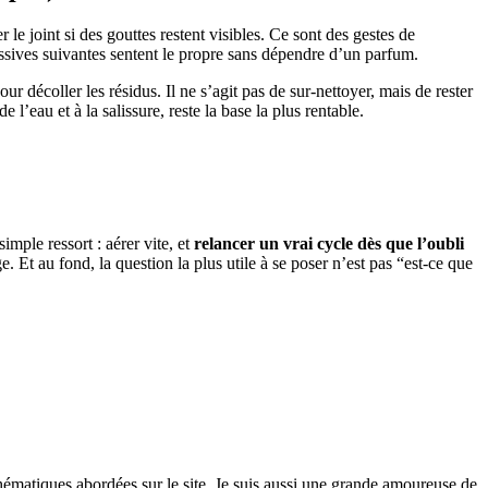
er le joint si des gouttes restent visibles. Ce sont des gestes de
essives suivantes sentent le propre sans dépendre d’un parfum.
ur décoller les résidus. Il ne s’agit pas de sur-nettoyer, mais de rester
l’eau et à la salissure, reste la base la plus rentable.
imple ressort : aérer vite, et
relancer un vrai cycle dès que l’oubli
 Et au fond, la question la plus utile à se poser n’est pas “est-ce que
thématiques abordées sur le site. Je suis aussi une grande amoureuse de