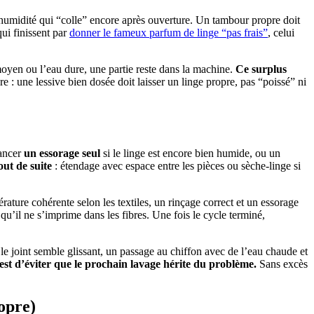
d’humidité qui “colle” encore après ouverture. Un tambour propre doit
ui finissent par
donner le fameux parfum de linge “pas frais”
, celui
 moyen ou l’eau dure, une partie reste dans la machine.
Ce surplus
ère : une lessive bien dosée doit laisser un linge propre, pas “poissé” ni
lancer
un essorage seul
si le linge est encore bien humide, ou un
out de suite
: étendage avec espace entre les pièces ou sèche-linge si
ture cohérente selon les textiles, un rinçage correct et un essorage
qu’il ne s’imprime dans les fibres. Une fois le cycle terminé,
i le joint semble glissant, un passage au chiffon avec de l’eau chaude et
 est d’éviter que le prochain lavage hérite du problème.
Sans excès
opre)