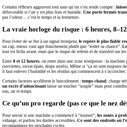
Certains réflexes aggravent tout sans qu’on s’en rende compte :
laisse
défavorable si l’air y est plus frais et humide.
Une porte fermée trans
pas l’odeur… c’est le temps et la fermeture.
La vraie horloge du risque : 6 heures, 8–12
Pour éviter de se fier à un signal trompeur,
le repère le plus fiable 
un cap, mieux vaut agir franchement plutôt que “tenter sa chance”.
Le
tout est fichu avant, mais que le risque de relents et de transfert sur le
Entre
8 et 12 heures
, on entre dans une zone trompeuse : la machine 
(serviettes, sweat épais, draps serrés). Même si “ça ne sent toujours r
il faut enlever l’humidité et les résidus qui commencent à s’accrocher.
Certains facteurs accélèrent le basculement :
temps chaud
, charge tr
un excès d’adoucissant
laisse un toucher “souple” mais peut contribu
eau, air et temps.
Ce qu’un pro regarde (pas ce que le nez dé
Pour savoir si une machine a commencé à “tourner”,
les zones à pro
vidange, et parfois les durites accessibles.
Ce sont des endroits où l’e
recontaminera les prochains cycles.