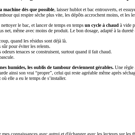
la machine dès que possible
, laisser hublot et bac entrouverts, et essuy
ambour qui respire sèche plus vite, les dépôts accrochent moins, et les l
t, nettoyer le bac, et lancer de temps en temps
un cycle à chaud
à vide po
plus net, même avec moins de produit. Le bon dosage, adapté à la dureté de 
coup, quand les résidus sont déjà là.
 sûr pour éviter les relents.
s odeurs tenaces se construisent, surtout quand il fait chaud.
 bascule.
ones humides, les oublis de tambour deviennent gérables.
Une règle s
rde ainsi son vrai “propre”, celui qui reste agréable même après séchage.
 où elle a eu le temps de s’installer.
r mes connaissances avec autrui et d'échanger avec les lecteurs sur les 