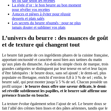
sel ou salé selon les recettes
La règle d’or : le bon beurre au bon moment
pour révéler vos recettes
Astuces et pièges à éviter pour réussir
desserts et plats salés
Les secrets du beurre résumés : pour ne plus
jamais douter et sublimer vos plats
L’univers du beurre : des nuances de goût
et de texture qui changent tout
Le beurre fait partie de ces ingrédients phares de la cuisine française,
apportant onctuosité et caractère aussi bien aux tartines du matin
qu’aux plats du dimanche. Au-delà du simple choix de marque, trois
grandes catégories se distinguent par leur teneur en sel et leur façon
d’être fabriquées : le beurre doux, sans sel ajouté ; le demi-sel, plus
populaire en Bretagne, enrichi d’environ 0,8 à 3 % de sel ; enfin, le
beurre salé, qui peut monter jusqu’à 5 % de sel. Chacun possède un
profil unique :
le beurre doux offre une saveur délicate, le demi-
sel réveille subtilement les papilles, et le beurre salé affirme une
présence franche en bouche
.
La texture évolue également selon l’ajout de sel. Le beurre doux se
fait l’allié des crèmes bien lisses et des pâtes aériennes, tandis que le