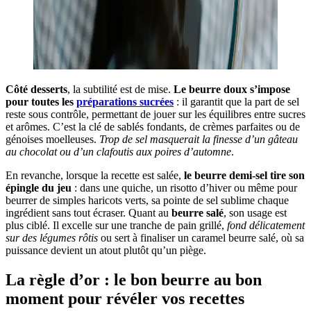
Côté desserts
, la subtilité est de mise.
Le beurre doux s’impose
pour toutes les
préparations sucrées
: il garantit que la part de sel
reste sous contrôle, permettant de jouer sur les équilibres entre sucres
et arômes. C’est la clé de sablés fondants, de crèmes parfaites ou de
génoises moelleuses.
Trop de sel masquerait la finesse d’un gâteau
au chocolat ou d’un clafoutis aux poires d’automne
.
En revanche, lorsque la recette est salée,
le beurre demi-sel tire son
épingle du jeu
: dans une quiche, un risotto d’hiver ou même pour
beurrer de simples haricots verts, sa pointe de sel sublime chaque
ingrédient sans tout écraser. Quant au
beurre salé
, son usage est
plus ciblé. Il excelle sur une tranche de pain grillé,
fond délicatement
sur des légumes rôtis
ou sert à finaliser un caramel beurre salé, où sa
puissance devient un atout plutôt qu’un piège.
La règle d’or : le bon beurre au bon
moment pour révéler vos recettes