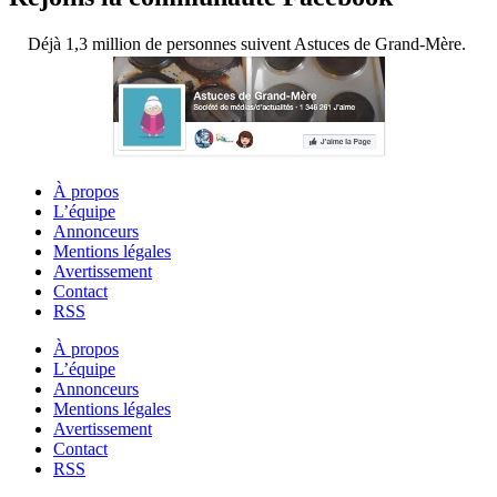
Déjà 1,3 million de personnes suivent Astuces de Grand-Mère.
À propos
L’équipe
Annonceurs
Mentions légales
Avertissement
Contact
RSS
À propos
L’équipe
Annonceurs
Mentions légales
Avertissement
Contact
RSS