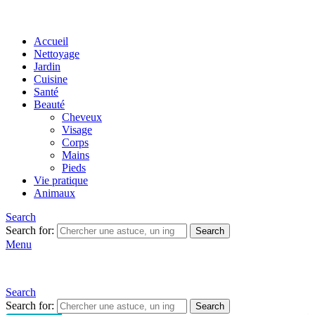
Accueil
Nettoyage
Jardin
Cuisine
Santé
Beauté
Cheveux
Visage
Corps
Mains
Pieds
Vie pratique
Animaux
Search
Search for:
Search
Menu
Search
Search for:
Search