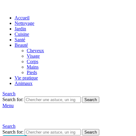
Accueil
Nettoyage
Jardin
Cuisine
Santé
Beauté
Cheveux
Visage
Corps
Mains
Pieds
Vie pratique
Animaux
Search
Search for:
Search
Menu
Search
Search for:
Search