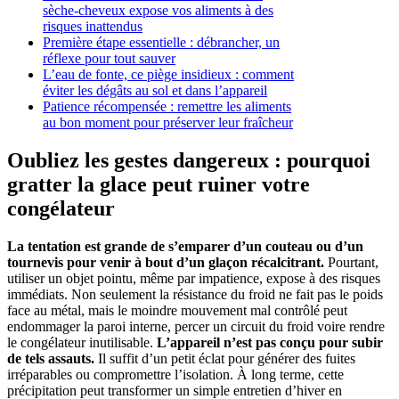
sèche-cheveux expose vos aliments à des
risques inattendus
Première étape essentielle : débrancher, un
réflexe pour tout sauver
L’eau de fonte, ce piège insidieux : comment
éviter les dégâts au sol et dans l’appareil
Patience récompensée : remettre les aliments
au bon moment pour préserver leur fraîcheur
Oubliez les gestes dangereux : pourquoi
gratter la glace peut ruiner votre
congélateur
La tentation est grande de s’emparer d’un couteau ou d’un
tournevis pour venir à bout d’un glaçon récalcitrant.
Pourtant,
utiliser un objet pointu, même par impatience, expose à des risques
immédiats. Non seulement la résistance du froid ne fait pas le poids
face au métal, mais le moindre mouvement mal contrôlé peut
endommager la paroi interne, percer un circuit du froid voire rendre
le congélateur inutilisable.
L’appareil n’est pas conçu pour subir
de tels assauts.
Il suffit d’un petit éclat pour générer des fuites
irréparables ou compromettre l’isolation. À long terme, cette
précipitation peut transformer un simple entretien d’hiver en