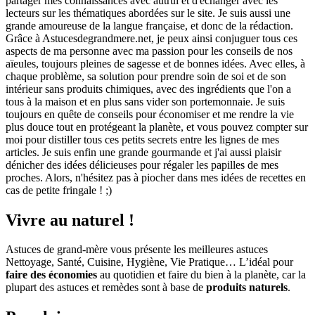
partager mes connaissances avec autrui et d'échanger avec les
lecteurs sur les thématiques abordées sur le site. Je suis aussi une
grande amoureuse de la langue française, et donc de la rédaction.
Grâce à Astucesdegrandmere.net, je peux ainsi conjuguer tous ces
aspects de ma personne avec ma passion pour les conseils de nos
aïeules, toujours pleines de sagesse et de bonnes idées. Avec elles, à
chaque problème, sa solution pour prendre soin de soi et de son
intérieur sans produits chimiques, avec des ingrédients que l'on a
tous à la maison et en plus sans vider son portemonnaie. Je suis
toujours en quête de conseils pour économiser et me rendre la vie
plus douce tout en protégeant la planète, et vous pouvez compter sur
moi pour distiller tous ces petits secrets entre les lignes de mes
articles. Je suis enfin une grande gourmande et j'ai aussi plaisir
dénicher des idées délicieuses pour régaler les papilles de mes
proches. Alors, n'hésitez pas à piocher dans mes idées de recettes en
cas de petite fringale ! ;)
Vivre au naturel !
Astuces de grand-mère vous présente les meilleures astuces
Nettoyage, Santé, Cuisine, Hygiène, Vie Pratique… L’idéal pour
faire des économies
au quotidien et faire du bien à la planète, car la
plupart des astuces et remèdes sont à base de
produits naturels
.