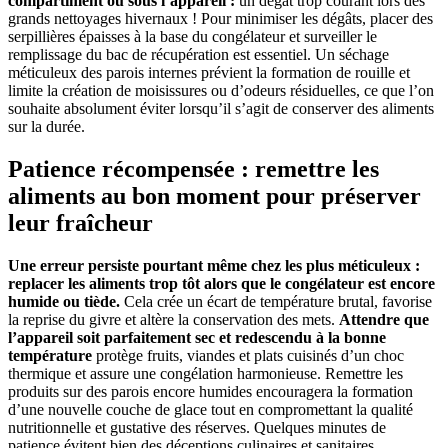
compartiment ou sous l’appareil :
un dégât trop courant lors des
grands nettoyages hivernaux ! Pour minimiser les dégâts, placer des
serpillières épaisses à la base du congélateur et surveiller le
remplissage du bac de récupération est essentiel. Un séchage
méticuleux des parois internes prévient la formation de rouille et
limite la création de moisissures ou d’odeurs résiduelles, ce que l’on
souhaite absolument éviter lorsqu’il s’agit de conserver des aliments
sur la durée.
Patience récompensée : remettre les
aliments au bon moment pour préserver
leur fraîcheur
Une erreur persiste pourtant même chez les plus méticuleux :
replacer les aliments trop tôt alors que le congélateur est encore
humide ou tiède.
Cela crée un écart de température brutal, favorise
la reprise du givre et altère la conservation des mets.
Attendre que
l’appareil soit parfaitement sec et redescendu à la bonne
température
protège fruits, viandes et plats cuisinés d’un choc
thermique et assure une congélation harmonieuse. Remettre les
produits sur des parois encore humides encouragera la formation
d’une nouvelle couche de glace tout en compromettant la qualité
nutritionnelle et gustative des réserves. Quelques minutes de
patience évitent bien des déceptions culinaires et sanitaires.