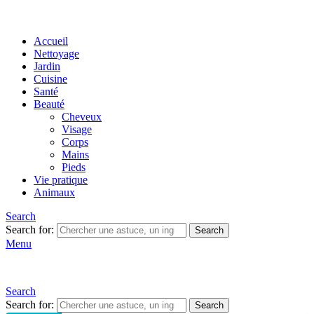
Accueil
Nettoyage
Jardin
Cuisine
Santé
Beauté
Cheveux
Visage
Corps
Mains
Pieds
Vie pratique
Animaux
Search
Search for:
Search
Menu
Search
Search for:
Search