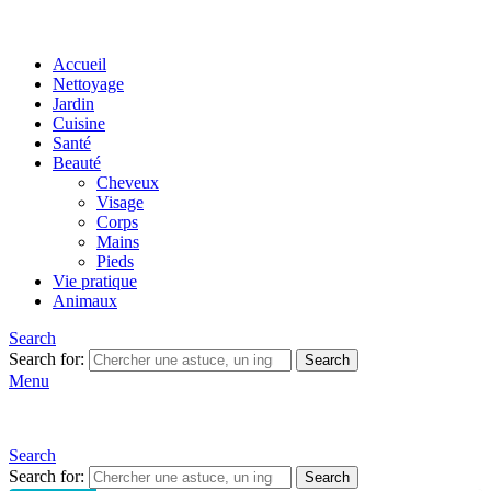
Accueil
Nettoyage
Jardin
Cuisine
Santé
Beauté
Cheveux
Visage
Corps
Mains
Pieds
Vie pratique
Animaux
Search
Search for:
Search
Menu
Search
Search for:
Search