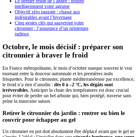
Le dernier festin de l’année : nourrir
intelligemment votre agrume
Objectif zéro parasite : chasse aux
indésirables avant l’hivernage
Cinq gestes clés qui sauveront votre
citronnier : l’assurance d’un printemps
radieux
Octobre, le mois décisif : préparer son
citronnier à braver le froid
En France métropolitaine, le mois d’octobre marque souvent le vrai
tournant entre la douceur automnale et les premières nuits
frisquettes. Pour le citronnier, plante méditerranéenne par excellence,
le froid n’a rien d’anodin :
dès 0 à –2 °C, les dégâts sont
irréversibles
. Anticiper la chute des températures est donc crucial
pour éviter de perdre un bel arbuste qui, bien protégé, traverse sans
peine la mauvaise saison.
Retirer le citronnier du jardin : rentrer ou bien le
couvrir pour échapper au gel
Un citronnier en pot doit absolument être déplacé avant que le gel ne
s’invite. L’idéal : l’installer dans une
véranda lumineuse, une serre