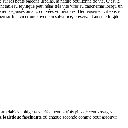
sur les petits balcons urbains, la nature bouillonne de vie. C’est la
ant tableau idyllique peut hélas très vite virer au cauchemar lorsqu’un
 parents épuisés ou aux couvées vulnérables. Heureusement, il existe
n suffit à créer une diversion salvatrice, préservant ainsi le fragile
 formidables voltigeuses, effectuent parfois plus de cent voyages
 logistique fascinante
où chaque seconde compte pour assouvir