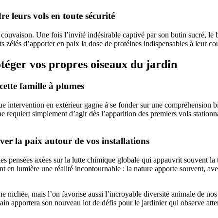
 leurs vols en toute sécurité
vaison. Une fois l’invité indésirable captivé par son butin sucré, le ba
nts zélés d’apporter en paix la dose de protéines indispensables à leur co
téger vos propres oiseaux du jardin
cette famille à plumes
que intervention en extérieur gagne à se fonder sur une compréhension b
requiert simplement d’agir dès l’apparition des premiers vols stationnai
er la paix autour de vos installations
 pensées axées sur la lutte chimique globale qui appauvrit souvent la t
nt en lumière une réalité incontournable : la nature apporte souvent, av
nichée, mais l’on favorise aussi l’incroyable diversité animale de nos e
ain apportera son nouveau lot de défis pour le jardinier qui observe atte