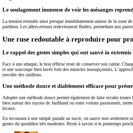
Le soulagement immense de voir les mésanges reprendre
La tension retombe ainsi presque immédiatement autour de la zone de cou
partition. Les allers-retours redeviennent fluides, permettant aux pare
Une ruse redoutable à reproduire pour pro
Le rappel des gestes simples qui ont sauvé in extremis 
Face à une attaque, le bon réflexe reste de conserver son calme. Cha
et une soucoupe bien lavée font des miracles insoupçonnés. L’approche 
envolée des oisillons.
Une méthode douce et diablement efficace pour préserv
Adopter une méthode douce permet également de faire reculer toutes les
bien autour des rayons de Jardiland ou entre voisins passionnés, mette
locaux.
En recourant à une simple parade au sucre, on sauve non seulement une 
gestes du quotidien très modestes. Reste à savoir si le printemps proch