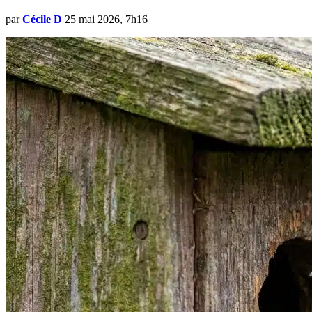
par
Cécile D
25 mai 2026, 7h16