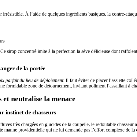
ar irrésistible. À l’aide de quelques ingrédients basiques, la contre-attaq
urs
Ce sirop concentré imite à la perfection la sève délicieuse dont raffole
danger de la portée
oix parfait du lieu de déploiement
. Il faut éviter de placer l’assiette co
 une formidable zone de détournement, invitant poliment l’assaillant à ch
 et neutralise la menace
ur instinct de chasseurs
 effluves très chargées en glucides de la coupelle, le redoutable chasseur
 manne providentielle qui ne lui demande pas l’effort complexe de la cha