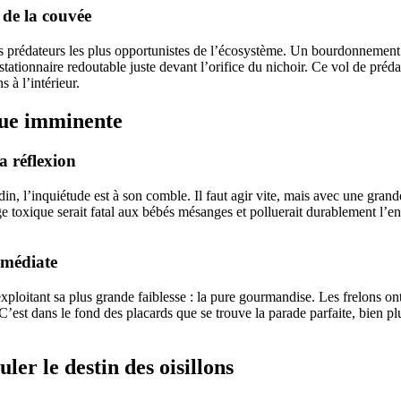
 de la couvée
s prédateurs les plus opportunistes de l’écosystème. Un bourdonnement t
l stationnaire redoutable juste devant l’orifice du nichoir. Ce vol de préd
 à l’intérieur.
aque imminente
a réflexion
n, l’inquiétude est à son comble. Il faut agir vite, mais avec une gran
age toxique serait fatal aux bébés mésanges et polluerait durablement l’
mmédiate
xploitant sa plus grande faiblesse : la pure gourmandise. Les frelons ont
 C’est dans le fond des placards que se trouve la parade parfaite, bien 
ler le destin des oisillons