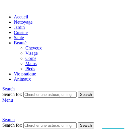
Accueil
Nettoyage
Jardin
Cuisine
Santé
Beauté
Cheveux
Visage
Corps
Mains
Pieds
Vie pratique
Animaux
Search
Search for:
Search
Menu
Search
Search for:
Search