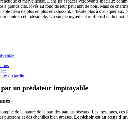
é frénétique et merveilleuse. Dans les espaces verdoyants spacieux comme 
ce à grands cris, lovés au fond de leur petit abri de bois. Mais ce charm
ritable fléau de plus en plus envahissant, n’hésite plus à s’attaquer aux
ur contrer cet indésirable. Un simple ingrédient inoffensif et du quotidie
itoyable
illons
nace
eaux du jardin
 par un prédateur impitoyable
famés
e triomphe de la nature de la part des parents oiseaux. Les mésanges, ces
es pucerons et des chenilles bien grasses.
Le nichoir est au cœur d’une