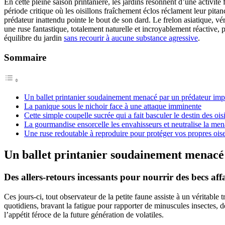
En cette pleine saison printanière, les jardins résonnent d’une activit
période critique où les oisillons fraîchement éclos réclament leur pitan
prédateur inattendu pointe le bout de son dard. Le frelon asiatique, vé
une ruse fantastique, totalement naturelle et incroyablement réactive, po
équilibre du jardin
sans recourir à aucune substance agressive
.
Sommaire
Un ballet printanier soudainement menacé par un prédateur imp
La panique sous le nichoir face à une attaque imminente
Cette simple coupelle sucrée qui a fait basculer le destin des ois
La gourmandise ensorcelle les envahisseurs et neutralise la me
Une ruse redoutable à reproduire pour protéger vos propres ois
Un ballet printanier soudainement menacé
Des allers-retours incessants pour nourrir des becs af
Ces jours-ci, tout observateur de la petite faune assiste à un véritabl
quotidiens, bravant la fatigue pour rapporter de minuscules insectes, d
l’appétit féroce de la future génération de volatiles.