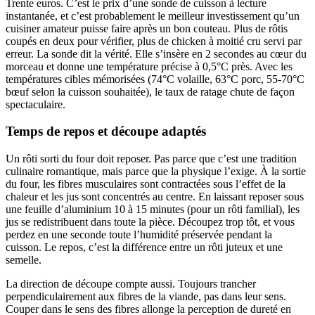
Trente euros. C’est le prix d’une sonde de cuisson à lecture
instantanée, et c’est probablement le meilleur investissement qu’un
cuisiner amateur puisse faire après un bon couteau. Plus de rôtis
coupés en deux pour vérifier, plus de chicken à moitié cru servi par
erreur. La sonde dit la vérité. Elle s’insère en 2 secondes au cœur du
morceau et donne une température précise à 0,5°C près. Avec les
températures cibles mémorisées (74°C volaille, 63°C porc, 55-70°C
bœuf selon la cuisson souhaitée), le taux de ratage chute de façon
spectaculaire.
Temps de repos et découpe adaptés
Un rôti sorti du four doit reposer. Pas parce que c’est une tradition
culinaire romantique, mais parce que la physique l’exige. À la sortie
du four, les fibres musculaires sont contractées sous l’effet de la
chaleur et les jus sont concentrés au centre. En laissant reposer sous
une feuille d’aluminium 10 à 15 minutes (pour un rôti familial), les
jus se redistribuent dans toute la pièce. Découpez trop tôt, et vous
perdez en une seconde toute l’humidité préservée pendant la
cuisson. Le repos, c’est la différence entre un rôti juteux et une
semelle.
La direction de découpe compte aussi. Toujours trancher
perpendiculairement aux fibres de la viande, pas dans leur sens.
Couper dans le sens des fibres allonge la perception de dureté en