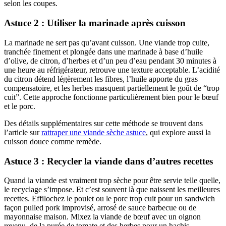
selon les coupes.
Astuce 2 : Utiliser la marinade après cuisson
La marinade ne sert pas qu’avant cuisson. Une viande trop cuite,
tranchée finement et plongée dans une marinade à base d’huile
d’olive, de citron, d’herbes et d’un peu d’eau pendant 30 minutes à
une heure au réfrigérateur, retrouve une texture acceptable. L’acidité
du citron détend légèrement les fibres, l’huile apporte du gras
compensatoire, et les herbes masquent partiellement le goût de “trop
cuit”. Cette approche fonctionne particulièrement bien pour le bœuf
et le porc.
Des détails supplémentaires sur cette méthode se trouvent dans
l’article sur
rattraper une viande sèche astuce
, qui explore aussi la
cuisson douce comme remède.
Astuce 3 : Recycler la viande dans d’autres recettes
Quand la viande est vraiment trop sèche pour être servie telle quelle,
le recyclage s’impose. Et c’est souvent là que naissent les meilleures
recettes. Effilochez le poulet ou le porc trop cuit pour un sandwich
façon pulled pork improvisé, arrosé de sauce barbecue ou de
mayonnaise maison. Mixez la viande de bœuf avec un oignon
revenu, de la purée de tomate et des herbes pour un hachis