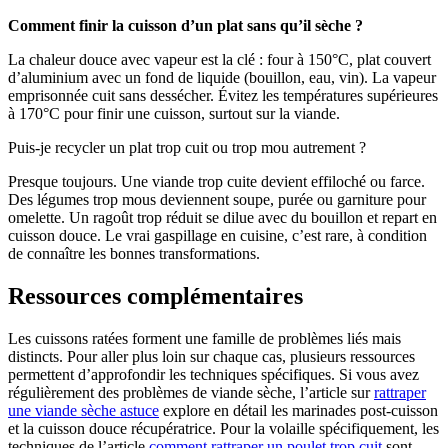
Comment finir la cuisson d’un plat sans qu’il sèche ?
La chaleur douce avec vapeur est la clé : four à 150°C, plat couvert
d’aluminium avec un fond de liquide (bouillon, eau, vin). La vapeur
emprisonnée cuit sans dessécher. Évitez les températures supérieures
à 170°C pour finir une cuisson, surtout sur la viande.
Puis-je recycler un plat trop cuit ou trop mou autrement ?
Presque toujours. Une viande trop cuite devient effiloché ou farce.
Des légumes trop mous deviennent soupe, purée ou garniture pour
omelette. Un ragoût trop réduit se dilue avec du bouillon et repart en
cuisson douce. Le vrai gaspillage en cuisine, c’est rare, à condition
de connaître les bonnes transformations.
Ressources complémentaires
Les cuissons ratées forment une famille de problèmes liés mais
distincts. Pour aller plus loin sur chaque cas, plusieurs ressources
permettent d’approfondir les techniques spécifiques. Si vous avez
régulièrement des problèmes de viande sèche, l’article sur
rattraper
une viande sèche astuce
explore en détail les marinades post-cuisson
et la cuisson douce récupératrice. Pour la volaille spécifiquement, les
techniques de l’article
comment rattraper un poulet trop cuit
sont