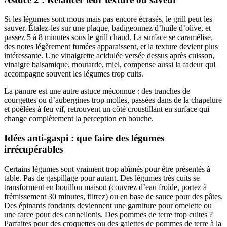
Si les légumes sont mous mais pas encore écrasés, le grill peut les
sauver. Étalez-les sur une plaque, badigeonnez d’huile d’olive, et
passez 5 à 8 minutes sous le grill chaud. La surface se caramélise,
des notes légèrement fumées apparaissent, et la texture devient plus
intéressante. Une vinaigrette acidulée versée dessus après cuisson,
vinaigre balsamique, moutarde, miel, compense aussi la fadeur qui
accompagne souvent les légumes trop cuits.
La panure est une autre astuce méconnue : des tranches de
courgettes ou d’aubergines trop molles, passées dans de la chapelure
et poêlées à feu vif, retrouvent un côté croustillant en surface qui
change complètement la perception en bouche.
Idées anti-gaspi : que faire des légumes
irrécupérables
Certains légumes sont vraiment trop abîmés pour être présentés à
table. Pas de gaspillage pour autant. Des légumes très cuits se
transforment en bouillon maison (couvrez d’eau froide, portez à
frémissement 30 minutes, filtrez) ou en base de sauce pour des pâtes.
Des épinards fondants deviennent une garniture pour omelette ou
une farce pour des cannellonis. Des pommes de terre trop cuites ?
Parfaites pour des croquettes ou des galettes de pommes de terre à la