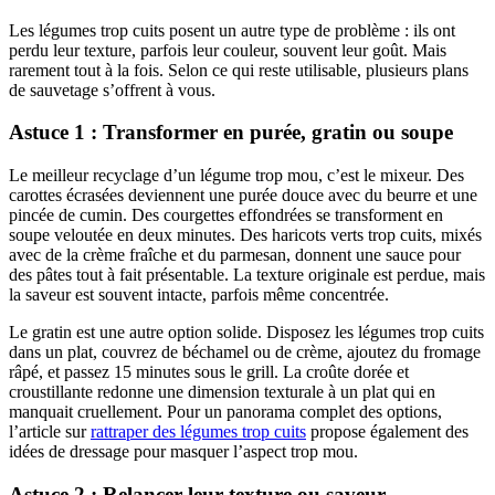
Les légumes trop cuits posent un autre type de problème : ils ont
perdu leur texture, parfois leur couleur, souvent leur goût. Mais
rarement tout à la fois. Selon ce qui reste utilisable, plusieurs plans
de sauvetage s’offrent à vous.
Astuce 1 : Transformer en purée, gratin ou soupe
Le meilleur recyclage d’un légume trop mou, c’est le mixeur. Des
carottes écrasées deviennent une purée douce avec du beurre et une
pincée de cumin. Des courgettes effondrées se transforment en
soupe veloutée en deux minutes. Des haricots verts trop cuits, mixés
avec de la crème fraîche et du parmesan, donnent une sauce pour
des pâtes tout à fait présentable. La texture originale est perdue, mais
la saveur est souvent intacte, parfois même concentrée.
Le gratin est une autre option solide. Disposez les légumes trop cuits
dans un plat, couvrez de béchamel ou de crème, ajoutez du fromage
râpé, et passez 15 minutes sous le grill. La croûte dorée et
croustillante redonne une dimension texturale à un plat qui en
manquait cruellement. Pour un panorama complet des options,
l’article sur
rattraper des légumes trop cuits
propose également des
idées de dressage pour masquer l’aspect trop mou.
Astuce 2 : Relancer leur texture ou saveur