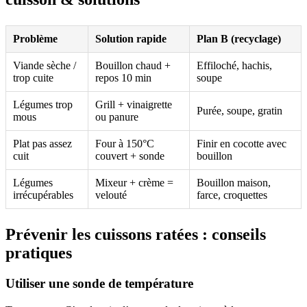
Problème
Solution rapide
Plan B (recyclage)
Viande sèche /
Bouillon chaud +
Effiloché, hachis,
trop cuite
repos 10 min
soupe
Légumes trop
Grill + vinaigrette
Purée, soupe, gratin
mous
ou panure
Plat pas assez
Four à 150°C
Finir en cocotte avec
cuit
couvert + sonde
bouillon
Légumes
Mixeur + crème =
Bouillon maison,
irrécupérables
velouté
farce, croquettes
Prévenir les cuissons ratées : conseils
pratiques
Utiliser une sonde de température