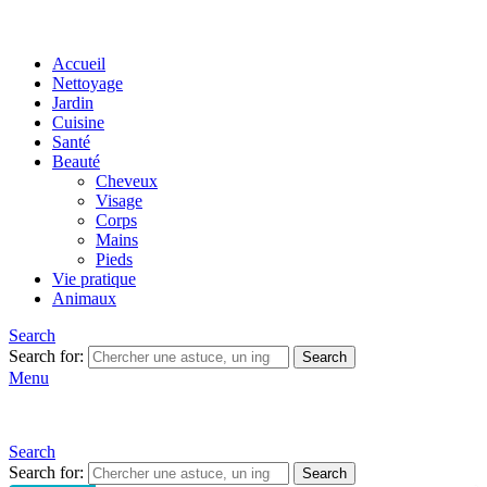
Accueil
Nettoyage
Jardin
Cuisine
Santé
Beauté
Cheveux
Visage
Corps
Mains
Pieds
Vie pratique
Animaux
Search
Search for:
Search
Menu
Search
Search for:
Search