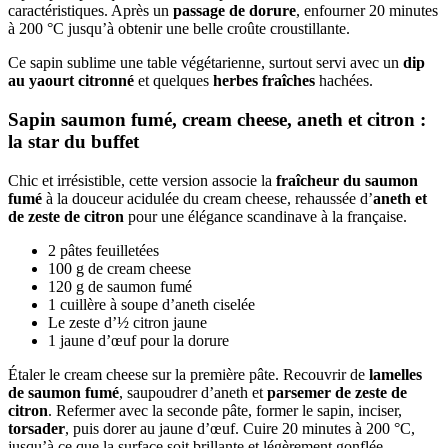
caractéristiques. Après un
passage de dorure
, enfourner 20 minutes
à 200 °C jusqu’à obtenir une belle croûte croustillante.
Ce sapin sublime une table végétarienne, surtout servi avec un
dip
au yaourt citronné
et quelques
herbes fraîches
hachées.
Sapin saumon fumé, cream cheese, aneth et citron :
la star du buffet
Chic et irrésistible, cette version associe la
fraîcheur du saumon
fumé
à la douceur acidulée du cream cheese, rehaussée d’
aneth et
de zeste de citron
pour une élégance scandinave à la française.
2 pâtes feuilletées
100 g de cream cheese
120 g de saumon fumé
1 cuillère à soupe d’aneth ciselée
Le zeste d’½ citron jaune
1 jaune d’œuf pour la dorure
Étaler le cream cheese sur la première pâte. Recouvrir de
lamelles
de saumon fumé
, saupoudrer d’aneth et
parsemer de zeste de
citron
. Refermer avec la seconde pâte, former le sapin, inciser,
torsader
, puis dorer au jaune d’œuf. Cuire 20 minutes à 200 °C,
jusqu’à ce que la surface soit brillante et légèrement gonflée.