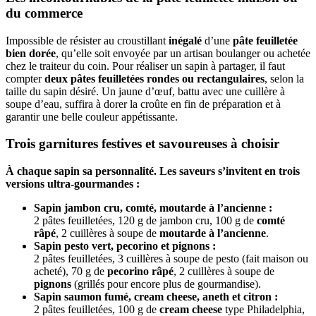
du commerce
Impossible de résister au croustillant
inégalé
d’une
pâte feuilletée
bien dorée
, qu’elle soit envoyée par un artisan boulanger ou achetée
chez le traiteur du coin. Pour réaliser un sapin à partager, il faut
compter
deux pâtes feuilletées rondes ou rectangulaires
, selon la
taille du sapin désiré. Un jaune d’œuf, battu avec une cuillère à
soupe d’eau, suffira à dorer la croûte en fin de préparation et à
garantir une belle couleur appétissante.
Trois garnitures festives et savoureuses à choisir
À chaque sapin sa personnalité. Les saveurs s’invitent en trois
versions ultra-gourmandes :
Sapin jambon cru, comté, moutarde à l’ancienne :
2 pâtes feuilletées, 120 g de jambon cru, 100 g de
comté
râpé
, 2 cuillères à soupe de
moutarde à l’ancienne
.
Sapin pesto vert, pecorino et pignons :
2 pâtes feuilletées, 3 cuillères à soupe de pesto (fait maison ou
acheté), 70 g de
pecorino râpé
, 2 cuillères à soupe de
pignons
(grillés pour encore plus de gourmandise).
Sapin saumon fumé, cream cheese, aneth et citron :
2 pâtes feuilletées, 100 g de
cream cheese
type Philadelphia,