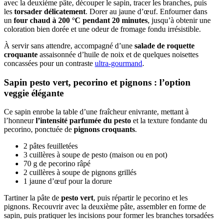
avec la deuxième pâte, découper le sapin, tracer les branches, puis
les
torsader délicatement
. Dorer au jaune d’œuf. Enfourner dans
un
four chaud à 200 °C pendant 20 minutes
, jusqu’à obtenir une
coloration bien dorée et une odeur de fromage fondu irrésistible.
À servir sans attendre, accompagné d’une
salade de roquette
croquante
assaisonnée d’huile de noix et de quelques noisettes
concassées pour un contraste
ultra-gourmand
.
Sapin pesto vert, pecorino et pignons : l’option
veggie élégante
Ce sapin enrobe la table d’une fraîcheur enivrante, mettant à
l’honneur
l’intensité parfumée du pesto
et la texture fondante du
pecorino, ponctuée de
pignons croquants
.
2 pâtes feuilletées
3 cuillères à soupe de pesto (maison ou en pot)
70 g de pecorino râpé
2 cuillères à soupe de pignons grillés
1 jaune d’œuf pour la dorure
Tartiner la pâte de
pesto vert
, puis répartir le pecorino et les
pignons. Recouvrir avec la deuxième pâte, assembler en forme de
sapin, puis pratiquer les incisions pour former les branches torsadées