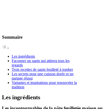
Sommaire
Les ingrédients
Façonner un sapin qui attirera tous les
regards
Trois recettes de sapin feuilleté à tomber
Les secrets pour une cuisson dorée et un
partage réussi
Variantes et inspirations pour renouveler la
tradition
Les ingrédients
Les incontournables de la pâte feuilletée maison ou