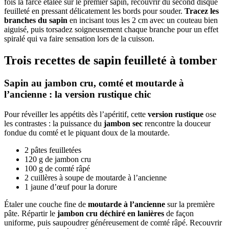
fois la farce étalée sur le premier sapin, recouvrir du second disque
feuilleté en pressant délicatement les bords pour souder.
Tracez les
branches du sapin
en incisant tous les 2 cm avec un couteau bien
aiguisé, puis torsadez soigneusement chaque branche pour un effet
spiralé qui va faire sensation lors de la cuisson.
Trois recettes de sapin feuilleté à tomber
Sapin au jambon cru, comté et moutarde à
l’ancienne : la version rustique chic
Pour réveiller les appétits dès l’apéritif, cette
version rustique
ose
les contrastes : la puissance du
jambon sec
rencontre la douceur
fondue du comté et le piquant doux de la moutarde.
2 pâtes feuilletées
120 g de jambon cru
100 g de comté râpé
2 cuillères à soupe de moutarde à l’ancienne
1 jaune d’œuf pour la dorure
Étaler une couche fine de
moutarde à l’ancienne
sur la première
pâte. Répartir le
jambon cru déchiré en lanières
de façon
uniforme, puis saupoudrer généreusement de comté râpé. Recouvrir