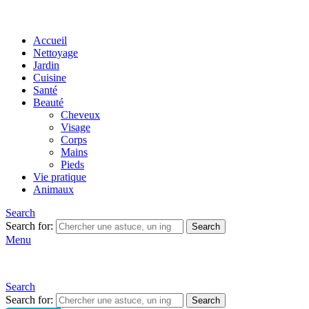
Accueil
Nettoyage
Jardin
Cuisine
Santé
Beauté
Cheveux
Visage
Corps
Mains
Pieds
Vie pratique
Animaux
Search
Search for:
Search
Menu
Search
Search for:
Search