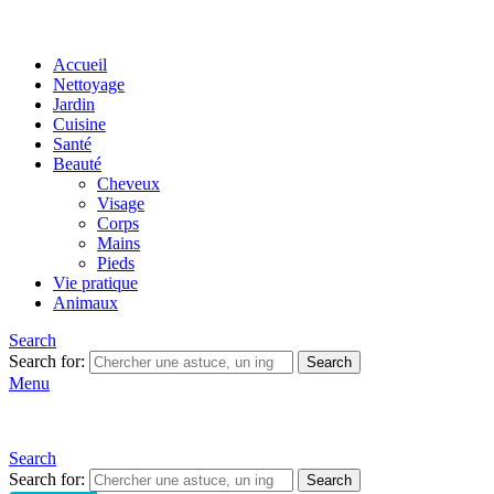
Accueil
Nettoyage
Jardin
Cuisine
Santé
Beauté
Cheveux
Visage
Corps
Mains
Pieds
Vie pratique
Animaux
Search
Search for:
Search
Menu
Search
Search for:
Search