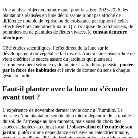
Une analyse objective montre que, pour la saison 2025-2026, les
plantations réalisées en lune décroissante n’ont pas affiché de
différence notable de reprise ou de croissance par rapport à celles
effectuées hors calendrier lunaire. Qu’il s’agisse de framboisiers, de
pommiers ou de plantules de fleurs vivaces, le
constat demeure
identique
.
Côté études scientifiques, l’effet direct de la lune sur le
développement du végétal se fait discret. Aucun consensus solide ne
vient entériner le succès assuré du jardinier qui planterait
scrupuleusement selon le cycle lunaire. La tradition persiste,
portée
par la force des habitudes
et l’envie de donner du sens à chaque
geste au jardin.
Faut-il planter avec la lune ou s’écouter
avant tout ?
L’expérience de novembre dernier invite donc à l’humilité. La
réussite d’une plantation semble bien mieux dépendre de la qualité
du sol, de l’arrosage au bon moment, mais aussi du choix des
espèces adaptées au climat local.
L’observation et l’écoute de son
jardin
, plutôt qu’une dépendance exclusive au calendrier lunaire,
restent les meilleurs alliés du jardinier, surtout face à un hiver qui ne