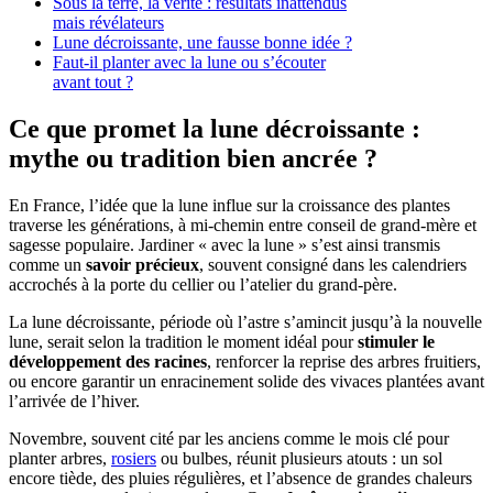
Sous la terre, la vérité : résultats inattendus
mais révélateurs
Lune décroissante, une fausse bonne idée ?
Faut-il planter avec la lune ou s’écouter
avant tout ?
Ce que promet la lune décroissante :
mythe ou tradition bien ancrée ?
En France, l’idée que la lune influe sur la croissance des plantes
traverse les générations, à mi-chemin entre conseil de grand-mère et
sagesse populaire. Jardiner « avec la lune » s’est ainsi transmis
comme un
savoir précieux
, souvent consigné dans les calendriers
accrochés à la porte du cellier ou l’atelier du grand-père.
La lune décroissante, période où l’astre s’amincit jusqu’à la nouvelle
lune, serait selon la tradition le moment idéal pour
stimuler le
développement des racines
, renforcer la reprise des arbres fruitiers,
ou encore garantir un enracinement solide des vivaces plantées avant
l’arrivée de l’hiver.
Novembre, souvent cité par les anciens comme le mois clé pour
planter arbres,
rosiers
ou bulbes, réunit plusieurs atouts : un sol
encore tiède, des pluies régulières, et l’absence de grandes chaleurs