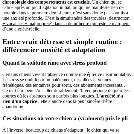
chronologie des comportements est cruciale
. Un chien qui se
calme après un pic d’agitation initial, ou qui ne manifeste rien de
notable dans la première demi-heure, n’est sans doute pas soumis à
une anxiété profonde.
C’est la simultanéité des troubles (destruction
+ vocalises + malpropreté) dans la demi-heure qui reste le marqueur
d’une anxiété réelle
.
Entre vraie détresse et simple routine :
différencier anxiété et adaptation
Quand la solitude rime avec stress profond
Certains chiens vivent l’absence comme une épreuve insurmontable.
Le stress se traduit par un halètement, des allées et venues
frénétiques, des tentatives pour sortir, des aboiements incessants…
Ce mal-être peut s’installer durablement l’hiver, période de journées
courtes où les absences sont parfois plus longues.
L’anxiété n’a
rien d’un caprice
: elle s’ancre dans la peur sincère d’être
abandonné.
Ces situations où votre chien a (vraiment) pris le pli
À l’inverse, beaucoup de chiens s’adaptent : le chien qui va se