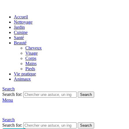
Accueil
Nettoyage
Jardin
Cuisine
Santé
Beauté
Cheveux
Visage
Corps
Mains
Pieds
Vie pratique
Animaux
Search
Search for:
Search
Menu
Search
Search for:
Search