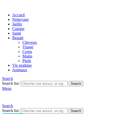
Accueil
Nettoyage
Jardin
Cuisine
Santé
Beauté
Cheveux
Visage
Corps
Mains
Pieds
Vie pratique
Animaux
Search
Search for:
Search
Menu
Search
Search for:
Search