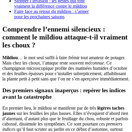
Stopper l’invasion : les gestes qui font
vraiment la différence contre le mildiou
Faire face au retour du mildiou : s’armer
pour les prochaines saisons
Comprendre l’ennemi silencieux :
comment le mildiou attaque-t-il vraiment
les choux ?
Mildiou
… le mot seul suffit à faire frémir tout amateur de potager.
Mais chez les choux, l’attaque reste souvent
méconnue
. Ce
champignon microscopique profite des matinées humides d’octobre
et des feuilles épaisses pour s’installer subrepticement, affaiblissant
la plante petit à petit sans que l’on ne s’en aperçoive immédiatement.
Des premiers signaux inaperçus : repérer les indices
avant la catastrophe
En premier lieu, le mildiou se manifeste par de très
légères taches
jaunes
sur les feuilles les plus basses. Elles n’évoquent d’abord rien
d’alarmant, d’autant plus que le feuillage du chou, robuste et parfois
cabossé, dissimule les symptômes. Ce sont pourtant ces
premiers
indices
qu’il faut scruter au jardin en ce début d’automne, surtout