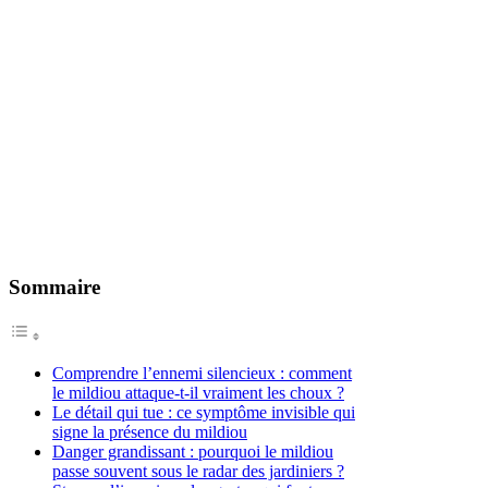
Sommaire
Comprendre l’ennemi silencieux : comment
le mildiou attaque-t-il vraiment les choux ?
Le détail qui tue : ce symptôme invisible qui
signe la présence du mildiou
Danger grandissant : pourquoi le mildiou
passe souvent sous le radar des jardiniers ?