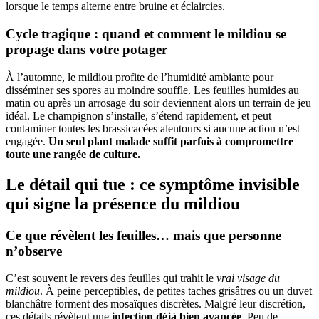
lorsque le temps alterne entre bruine et éclaircies.
Cycle tragique : quand et comment le mildiou se
propage dans votre potager
À l’automne, le mildiou profite de l’humidité ambiante pour
disséminer ses spores au moindre souffle. Les feuilles humides au
matin ou après un arrosage du soir deviennent alors un terrain de jeu
idéal. Le champignon s’installe, s’étend rapidement, et peut
contaminer toutes les brassicacées alentours si aucune action n’est
engagée.
Un seul plant malade suffit parfois à compromettre
toute une rangée de culture.
Le détail qui tue : ce symptôme invisible
qui signe la présence du mildiou
Ce que révèlent les feuilles… mais que personne
n’observe
C’est souvent le revers des feuilles qui trahit le
vrai visage du
mildiou
. À peine perceptibles, de petites taches grisâtres ou un duvet
blanchâtre forment des mosaïques discrètes. Malgré leur discrétion,
ces détails révèlent une
infection déjà bien avancée
. Peu de