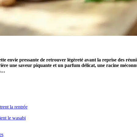
cette envie pressante de retrouver légèreté avant la reprise des ré
rrière une saveur piquante et un parfum délicat, une racine méconnue
rs…
rent la rentrée
ient le wasabi
es