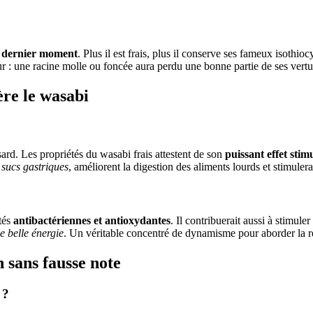
au dernier moment
. Plus il est frais, plus il conserve ses fameux isothioc
ur : une racine molle ou foncée aura perdu une bonne partie de ses ver
ère le wasabi
hasard. Les propriétés du wasabi frais attestent de son
puissant effet stim
 sucs gastriques
, améliorent la digestion des aliments lourds et stimulera
étés
antibactériennes et antioxydantes
. Il contribuerait aussi à stimule
e belle énergie
. Un véritable concentré de dynamisme pour aborder la re
n sans fausse note
 ?