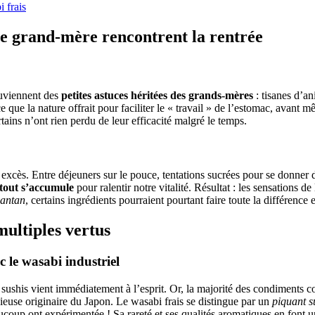
i frais
de grand-mère rencontrent la rentrée
ouviennent des
petites astuces héritées des grands-mères
: tisanes d’an
t ce que la nature offrait pour faciliter le « travail » de l’estomac, ava
ertains n’ont rien perdu de leur efficacité malgré le temps.
s excès. Entre déjeuners sur le pouce, tentations sucrées pour se donner
 tout s’accumule
pour ralentir notre vitalité. Résultat : les sensations d
’antan
, certains ingrédients pourraient pourtant faire toute la différenc
multiples vertus
c le wasabi industriel
sushis vient immédiatement à l’esprit. Or, la majorité des condiments 
cieuse originaire du Japon. Le wasabi frais se distingue par un
piquant su
ucoup ont expérimentée ! Sa rareté et ses qualités aromatiques en font 