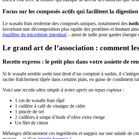
Focus sur les composés actifs qui facilitent la digestion
Le wasabi frais renferme des composés uniques, notamment des
isot
favorisant une décomposition plus rapide des protéines et limitant ains
équilibre du microbiote intestinal
– atout de taille pour garder énergie 
Le grand art de l’association : comment les
Recette express : le petit plus dans votre assiette de ren
Si le wasabi semble sortir tout droit d’un comptoir à sushis, il s’intègr
racine fraîchement râpée dans certains plats, en guise de condiment raf
Voici une
recette ultra simple à tester après un repas copieux
:
1 cm de wasabi frais râpé
1 cuillère à café de vinaigre de cidre
1 pincée de sel
2 cuillères à soupe d’huile d’olive extra vierge
Un filet de citron
Mélangez délicatement ces ingrédients et nappez sur une salade de cru
maison… et d’un
intestin heureux
!