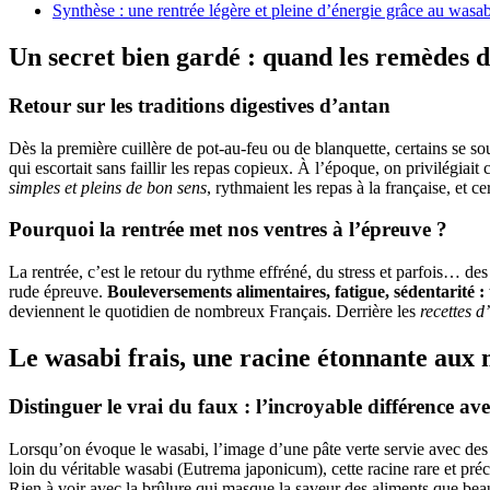
Synthèse : une rentrée légère et pleine d’énergie grâce au wasab
Un secret bien gardé : quand les remèdes 
Retour sur les traditions digestives d’antan
Dès la première cuillère de pot-au-feu ou de blanquette, certains se s
qui escortait sans faillir les repas copieux. À l’époque, on privilégiai
simples et pleins de bon sens
, rythmaient les repas à la française, et c
Pourquoi la rentrée met nos ventres à l’épreuve ?
La rentrée, c’est le retour du rythme effréné, du stress et parfois… de
rude épreuve.
Bouleversements alimentaires, fatigue, sédentarité :
deviennent le quotidien de nombreux Français. Derrière les
recettes d
Le wasabi frais, une racine étonnante aux 
Distinguer le vrai du faux : l’incroyable différence ave
Lorsqu’on évoque le wasabi, l’image d’une pâte verte servie avec des 
loin du véritable wasabi (Eutrema japonicum), cette racine rare et pré
Rien à voir avec la brûlure qui masque la saveur des aliments que bea