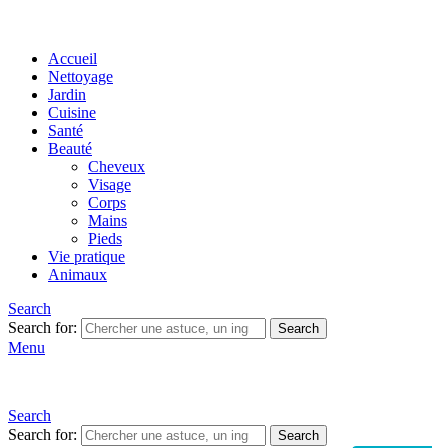
Accueil
Nettoyage
Jardin
Cuisine
Santé
Beauté
Cheveux
Visage
Corps
Mains
Pieds
Vie pratique
Animaux
Search
Search for:
Search
Menu
Search
Search for:
Search