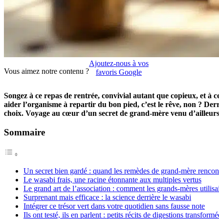
Ajoutez-nous à vos
Vous aimez notre contenu ?
favoris Google
Songez à ce repas de rentrée, convivial autant que copieux, et à 
aider l’organisme à repartir du bon pied, c’est le rêve, non ? De
choix. Voyage au cœur d’un secret de grand-mère venu d’ailleu
Sommaire
Un secret bien gardé : quand les remèdes de grand-mère rencont
Le wasabi frais, une racine étonnante aux multiples vertus
Le grand art de l’association : comment les grands-mères utilisa
Surprenant mais efficace : la science derrière le wasabi
Intégrer ce trésor vert dans votre quotidien sans fausse note
Ils ont testé, ils en parlent : petits récits de digestions transformé