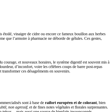
is étoilé, vinaigre de cidre ou encore ce fameux bouillon aux herbes
nt même que l’armoire à pharmacie ne déborde de gélules. Ces gestes,
 du courage, et nouveaux horaires, le système digestif est souvent mis à
e lourdeur, d’inconfort, voire les célèbres coups de barre post-repas
e et transformer ces désagréments en souvenirs.
commercialisés sont à base de
raifort européen et de colorant
, bien
btil, non agressif
, et de fines notes végétales et florales surprenantes.
un trésor… mais aussi une source de bienfaits insoupçonnés.