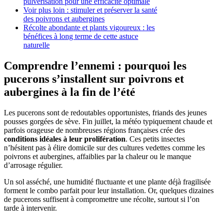
pulvérisation pour une efficacité optimale
Voir plus loin : stimuler et préserver la santé
des poivrons et aubergines
Récolte abondante et plants vigoureux : les
bénéfices à long terme de cette astuce
naturelle
Comprendre l’ennemi : pourquoi les
pucerons s’installent sur poivrons et
aubergines à la fin de l’été
Les pucerons sont de redoutables opportunistes, friands des jeunes
pousses gorgées de sève. Fin juillet, la météo typiquement chaude et
parfois orageuse de nombreuses régions françaises crée des
conditions idéales à leur prolifération
. Ces petits insectes
n’hésitent pas à élire domicile sur des cultures vedettes comme les
poivrons et aubergines, affaiblies par la chaleur ou le manque
d’arrosage régulier.
Un sol asséché, une humidité fluctuante et une plante déjà fragilisée
forment le combo parfait pour leur installation. Or, quelques dizaines
de pucerons suffisent à compromettre une récolte, surtout si l’on
tarde à intervenir.