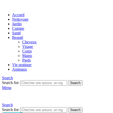
Accueil
Nettoyage
Jardin
Cuisine
Santé
Beauté
Cheveux
Visage
Corps
Mains
Pieds
Vie pratique
Animaux
Search
Search for:
Search
Menu
Search
Search for:
Search