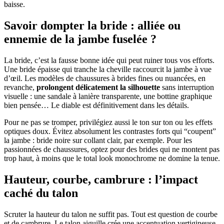
baisse.
Savoir dompter la bride : alliée ou
ennemie de la jambe fuselée ?
La bride, c’est la fausse bonne idée qui peut ruiner tous vos efforts.
Une bride épaisse qui tranche la cheville raccourcit la jambe à vue
d’œil. Les modèles de chaussures à brides fines ou nuancées, en
revanche,
prolongent délicatement la silhouette
sans interruption
visuelle : une sandale à lanière transparente, une bottine graphique
bien pensée… Le diable est définitivement dans les détails.
Pour ne pas se tromper, privilégiez aussi le ton sur ton ou les effets
optiques doux. Évitez absolument les contrastes forts qui “coupent”
la jambe : bride noire sur collant clair, par exemple. Pour les
passionnées de chaussures, optez pour des brides qui ne montent pas
trop haut, à moins que le total look monochrome ne domine la tenue.
Hauteur, courbe, cambrure : l’impact
caché du talon
Scruter la hauteur du talon ne suffit pas. Tout est question de courbe
et de cambrure. Le talon aiguille crée une accentuation vertigineuse