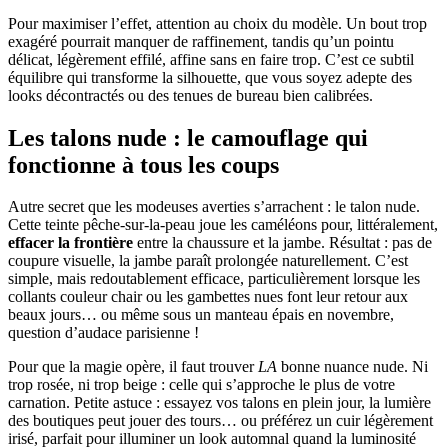
Pour maximiser l’effet, attention au choix du modèle. Un bout trop
exagéré pourrait manquer de raffinement, tandis qu’un pointu
délicat, légèrement effilé, affine sans en faire trop. C’est ce subtil
équilibre qui transforme la silhouette, que vous soyez adepte des
looks décontractés ou des tenues de bureau bien calibrées.
Les talons nude : le camouflage qui
fonctionne à tous les coups
Autre secret que les modeuses averties s’arrachent : le talon nude.
Cette teinte pêche-sur-la-peau joue les caméléons pour, littéralement,
effacer la frontière
entre la chaussure et la jambe. Résultat : pas de
coupure visuelle, la jambe paraît prolongée naturellement. C’est
simple, mais redoutablement efficace, particulièrement lorsque les
collants couleur chair ou les gambettes nues font leur retour aux
beaux jours… ou même sous un manteau épais en novembre,
question d’audace parisienne !
Pour que la magie opère, il faut trouver
LA
bonne nuance nude. Ni
trop rosée, ni trop beige : celle qui s’approche le plus de votre
carnation. Petite astuce : essayez vos talons en plein jour, la lumière
des boutiques peut jouer des tours… ou préférez un cuir légèrement
irisé, parfait pour illuminer un look automnal quand la luminosité