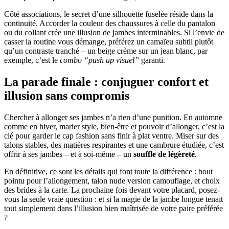
Côté associations, le secret d’une silhouette fuselée réside dans la
continuité. Accorder la couleur des chaussures à celle du pantalon
ou du collant crée une illusion de jambes interminables. Si l’envie de
casser la routine vous démange, préférez un camaïeu subtil plutôt
qu’un contraste tranché – un beige crème sur un jean blanc, par
exemple, c’est le
combo “push up visuel”
garanti.
La parade finale : conjuguer confort et
illusion sans compromis
Chercher à allonger ses jambes n’a rien d’une punition. En automne
comme en hiver, marier style, bien-être et pouvoir d’allonger, c’est la
clé pour garder le cap fashion sans finir à plat ventre. Miser sur des
talons stables, des matières respirantes et une cambrure étudiée, c’est
offrir à ses jambes – et à soi-même – un
souffle de légèreté
.
En définitive, ce sont les détails qui font toute la différence : bout
pointu pour l’allongement, talon nude version camouflage, et choix
des brides à la carte. La prochaine fois devant votre placard, posez-
vous la seule vraie question : et si la magie de la jambe longue tenait
tout simplement dans l’illusion bien maîtrisée de votre paire préférée
?