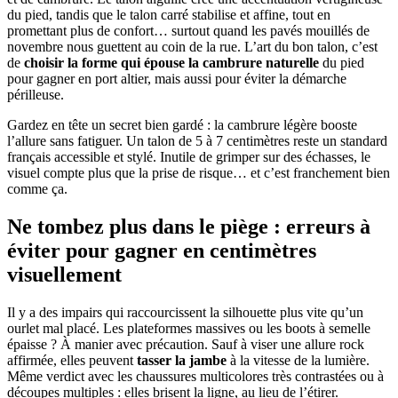
du pied, tandis que le talon carré stabilise et affine, tout en
promettant plus de confort… surtout quand les pavés mouillés de
novembre nous guettent au coin de la rue. L’art du bon talon, c’est
de
choisir la forme qui épouse la cambrure naturelle
du pied
pour gagner en port altier, mais aussi pour éviter la démarche
périlleuse.
Gardez en tête un secret bien gardé : la cambrure légère booste
l’allure sans fatiguer. Un talon de 5 à 7 centimètres reste un standard
français accessible et stylé. Inutile de grimper sur des échasses, le
visuel compte plus que la prise de risque… et c’est franchement bien
comme ça.
Ne tombez plus dans le piège : erreurs à
éviter pour gagner en centimètres
visuellement
Il y a des impairs qui raccourcissent la silhouette plus vite qu’un
ourlet mal placé. Les plateformes massives ou les boots à semelle
épaisse ? À manier avec précaution. Sauf à viser une allure rock
affirmée, elles peuvent
tasser la jambe
à la vitesse de la lumière.
Même verdict avec les chaussures multicolores très contrastées ou à
découpes multiples : elles brisent la ligne, au lieu de l’étirer.