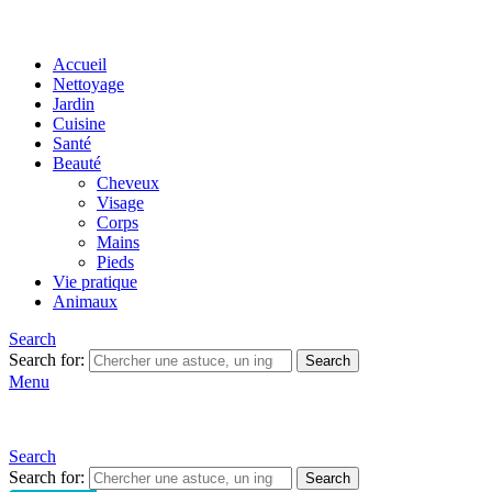
Accueil
Nettoyage
Jardin
Cuisine
Santé
Beauté
Cheveux
Visage
Corps
Mains
Pieds
Vie pratique
Animaux
Search
Search for:
Search
Menu
Search
Search for:
Search