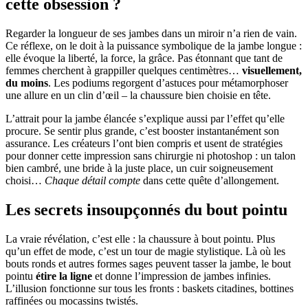
cette obsession ?
Regarder la longueur de ses jambes dans un miroir n’a rien de vain.
Ce réflexe, on le doit à la puissance symbolique de la jambe longue :
elle évoque la liberté, la force, la grâce. Pas étonnant que tant de
femmes cherchent à grappiller quelques centimètres…
visuellement,
du moins
. Les podiums regorgent d’astuces pour métamorphoser
une allure en un clin d’œil – la chaussure bien choisie en tête.
L’attrait pour la jambe élancée s’explique aussi par l’effet qu’elle
procure. Se sentir plus grande, c’est booster instantanément son
assurance. Les créateurs l’ont bien compris et usent de stratégies
pour donner cette impression sans chirurgie ni photoshop : un talon
bien cambré, une bride à la juste place, un cuir soigneusement
choisi…
Chaque détail compte
dans cette quête d’allongement.
Les secrets insoupçonnés du bout pointu
La vraie révélation, c’est elle : la chaussure à bout pointu. Plus
qu’un effet de mode, c’est un tour de magie stylistique. Là où les
bouts ronds et autres formes sages peuvent tasser la jambe, le bout
pointu
étire la ligne
et donne l’impression de jambes infinies.
L’illusion fonctionne sur tous les fronts : baskets citadines, bottines
raffinées ou mocassins twistés.