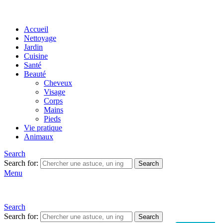
Accueil
Nettoyage
Jardin
Cuisine
Santé
Beauté
Cheveux
Visage
Corps
Mains
Pieds
Vie pratique
Animaux
Search
Search for:
Search
Menu
Search
Search for:
Search