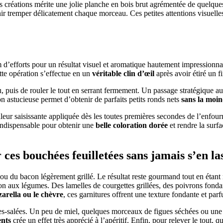
 créations mérite une jolie planche en bois brut agrémentée de quelque
remper délicatement chaque morceau. Ces petites attentions visuelles et
’efforts pour un résultat visuel et aromatique hautement impressionna
tte opération s’effectue en un
véritable clin d’œil
après avoir étiré un f
ndu, puis de rouler le tout en serrant fermement. Un passage stratégique
 astucieuse permet d’obtenir de parfaits petits ronds nets
sans la moin
aleur saisissante appliquée dès les toutes premières secondes de l’enfo
 indispensable pour obtenir une
belle coloration dorée
et rendre la surf
es bouchées feuilletées sans jamais s’en la
u du bacon légèrement grillé. Le résultat reste gourmand tout en étant
on aux légumes. Des lamelles de courgettes grillées, des poivrons fond
arella ou le chèvre
, ces garnitures offrent une texture fondante et parf
ées-salées. Un peu de miel, quelques morceaux de figues séchées ou une 
ents
crée un effet très apprécié à l’apéritif. Enfin, pour relever le tout