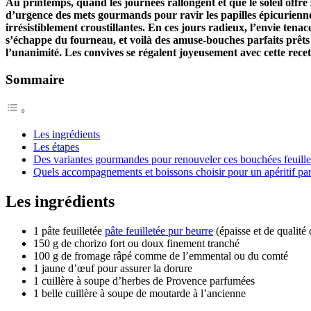
Au printemps, quand les journées rallongent et que le soleil offre
d’urgence des mets gourmands pour ravir les papilles épicuriennes
irrésistiblement croustillantes. En ces jours radieux, l’envie te
s’échappe du fourneau, et voilà des amuse-bouches parfaits prêts à
l’unanimité. Les convives se régalent joyeusement avec cette recet
Sommaire
Les ingrédients
Les étapes
Des variantes gourmandes pour renouveler ces bouchées feuillet
Quels accompagnements et boissons choisir pour un apéritif par
Les ingrédients
1 pâte feuilletée
pâte feuilletée pur beurre
(épaisse et de qualité
150 g de chorizo fort ou doux finement tranché
100 g de fromage râpé comme de l’emmental ou du comté
1 jaune d’œuf pour assurer la dorure
1 cuillère à soupe d’herbes de Provence parfumées
1 belle cuillère à soupe de moutarde à l’ancienne