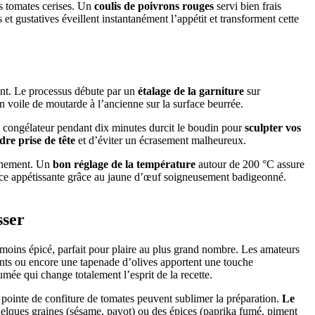
s tomates cerises. Un
coulis de poivrons rouges
servi bien frais
 gustatives éveillent instantanément l’appétit et transforment cette
nt. Le processus débute par un
étalage de la garniture
sur
in voile de moutarde à l’ancienne sur la surface beurrée.
 au congélateur pendant dix minutes durcit le boudin pour
sculpter vos
dre prise de tête
et d’éviter un écrasement malheureux.
urnement. Un
bon réglage de la température
autour de 200 °C assure
ace appétissante grâce au jaune d’œuf soigneusement badigeonné.
sser
 moins épicé, parfait pour plaire au plus grand nombre. Les amateurs
ants ou encore une tapenade d’olives apportent une touche
umée qui change totalement l’esprit de la recette.
pointe de confiture de tomates peuvent sublimer la préparation.
Le
, quelques graines (sésame, pavot) ou des épices (paprika fumé, piment