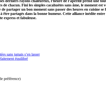
 ses derniers rayons chaleureux, l’heure de l’apéritif prend une tou
 de chacun. Fini les simples cacahuètes sans âme, le moment est ve
nace de partager un bon moment sans passer des heures en cuisine se
 être partagés dans la bonne humeur. Cette alliance inédite entre s
te express et fabuleuse.
ées sans jamais s’en lasser
faitement équilibré
 de préférence)