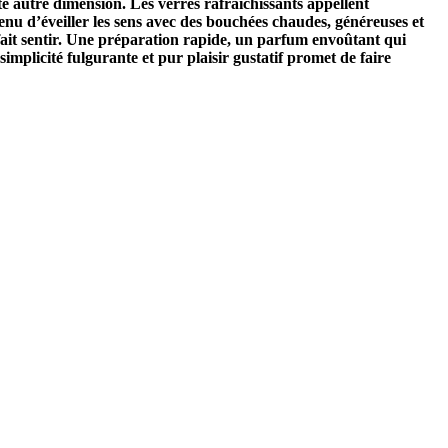
te autre dimension. Les verres rafraîchissants appellent
nu d’éveiller les sens avec des bouchées chaudes, généreuses et
 fait sentir. Une préparation rapide, un parfum envoûtant qui
implicité fulgurante et pur plaisir gustatif promet de faire