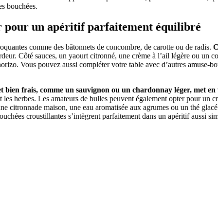
ces bouchées.
 pour un apéritif parfaitement équilibré
s croquantes comme des bâtonnets de concombre, de carotte ou de radis.
C
rdeur. Côté sauces, un yaourt citronné, une crème à l’ail légère ou un co
 chorizo. Vous pouvez aussi compléter votre table avec d’autres amuse-
t bien frais, comme un sauvignon ou un chardonnay léger, met en val
o et les herbes. Les amateurs de bulles peuvent également opter pour un c
 une citronnade maison, une eau aromatisée aux agrumes ou un thé glacé 
bouchées croustillantes s’intègrent parfaitement dans un apéritif aussi si