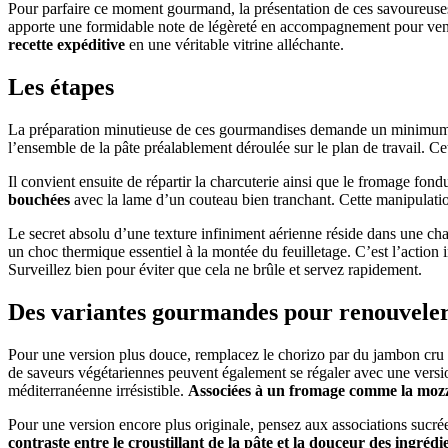
Pour parfaire ce moment gourmand, la présentation de ces savoureuses
apporte une formidable note de légèreté en accompagnement pour venir t
recette expéditive
en une véritable vitrine alléchante.
Les étapes
La préparation minutieuse de ces gourmandises demande un minimum d
l’ensemble de la pâte préalablement déroulée sur le plan de travail. Ce
Il convient ensuite de répartir la charcuterie ainsi que le fromage fo
bouchées
avec la lame d’un couteau bien tranchant. Cette manipulation
Le secret absolu d’une texture infiniment aérienne réside dans une ch
un choc thermique essentiel à la montée du feuilletage. C’est l’action
Surveillez bien pour éviter que cela ne brûle et servez rapidement.
Des variantes gourmandes pour renouveler c
Pour une version plus douce, remplacez le chorizo par du jambon cru o
de saveurs végétariennes peuvent également se régaler avec une versi
méditerranéenne irrésistible.
Associées à un fromage comme la mozz
Pour une version encore plus originale, pensez aux associations sucr
contraste entre le croustillant de la pâte et la douceur des ingrédi