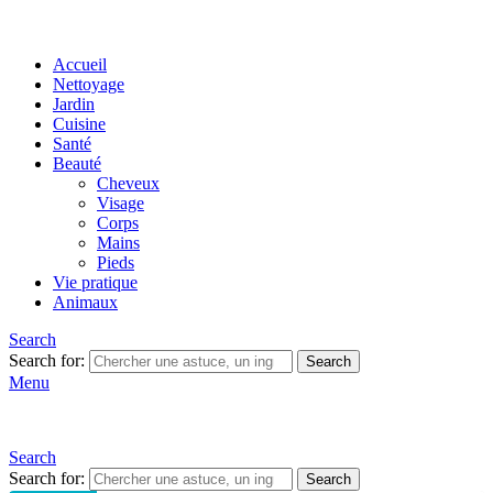
Accueil
Nettoyage
Jardin
Cuisine
Santé
Beauté
Cheveux
Visage
Corps
Mains
Pieds
Vie pratique
Animaux
Search
Search for:
Search
Menu
Search
Search for:
Search