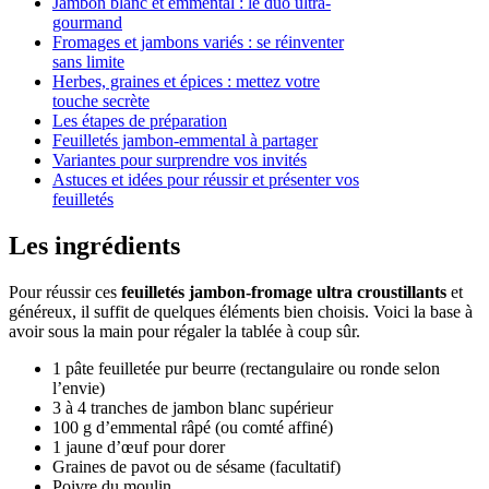
Jambon blanc et emmental : le duo ultra-
gourmand
Fromages et jambons variés : se réinventer
sans limite
Herbes, graines et épices : mettez votre
touche secrète
Les étapes de préparation
Feuilletés jambon-emmental à partager
Variantes pour surprendre vos invités
Astuces et idées pour réussir et présenter vos
feuilletés
Les ingrédients
Pour réussir ces
feuilletés jambon-fromage ultra croustillants
et
généreux, il suffit de quelques éléments bien choisis. Voici la base à
avoir sous la main pour régaler la tablée à coup sûr.
1 pâte feuilletée pur beurre (rectangulaire ou ronde selon
l’envie)
3 à 4 tranches de jambon blanc supérieur
100 g d’emmental râpé (ou comté affiné)
1 jaune d’œuf pour dorer
Graines de pavot ou de sésame (facultatif)
Poivre du moulin