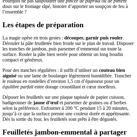
Pourquoi ne pas saupoudrer une
pincée de paprika ou de piment
doux
sur le fromage râpé, histoire d’apporter un soupçon de feu à
l’ensemble ?
Les étapes de préparation
La magie opère en trois gestes :
découper, garnir puis rouler
.
Dérouler la pâte feuilletée bien froide sur le plan de travail. Disposer
les tranches de jambon, puis parsemer d’emmental sur toute la
surface. Rouler la pâte bien serrée pour obtenir un long boudin
compact et généreux.
Pour des tranches régulières : il suffit d’utiliser un
couteau bien
aiguisé
ou une lame de boulanger légèrement humidifiée. Trancher
le rouleau en rondelles d’environ 1,5 cm d’épaisseur pour un
équilibre parfait
entre dorage croustillant et cœur moelleux.
Déposer les feuilletés sur une plaque tapissée de papier cuisson,
badigeonner de
jaune d’œuf
et parsemer de graines ou d’herbes
selon la préférence. Enfourner à 200 °C pendant 15 à 20 minutes,
jusqu’à ce que la surface prenne une couleur dorée et appétissante.
Dès la sortie du four, les feuilletés sont prêts à être dégustés.
Feuilletés jambon-emmental à partager