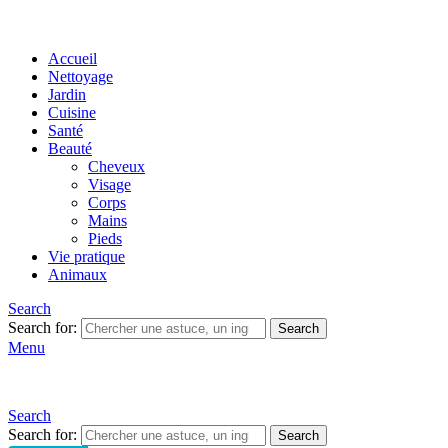
Accueil
Nettoyage
Jardin
Cuisine
Santé
Beauté
Cheveux
Visage
Corps
Mains
Pieds
Vie pratique
Animaux
Search
Search for:
Search
Menu
Search
Search for:
Search