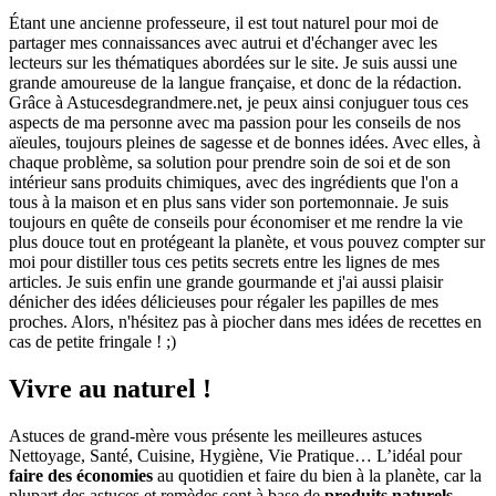
Étant une ancienne professeure, il est tout naturel pour moi de
partager mes connaissances avec autrui et d'échanger avec les
lecteurs sur les thématiques abordées sur le site. Je suis aussi une
grande amoureuse de la langue française, et donc de la rédaction.
Grâce à Astucesdegrandmere.net, je peux ainsi conjuguer tous ces
aspects de ma personne avec ma passion pour les conseils de nos
aïeules, toujours pleines de sagesse et de bonnes idées. Avec elles, à
chaque problème, sa solution pour prendre soin de soi et de son
intérieur sans produits chimiques, avec des ingrédients que l'on a
tous à la maison et en plus sans vider son portemonnaie. Je suis
toujours en quête de conseils pour économiser et me rendre la vie
plus douce tout en protégeant la planète, et vous pouvez compter sur
moi pour distiller tous ces petits secrets entre les lignes de mes
articles. Je suis enfin une grande gourmande et j'ai aussi plaisir
dénicher des idées délicieuses pour régaler les papilles de mes
proches. Alors, n'hésitez pas à piocher dans mes idées de recettes en
cas de petite fringale ! ;)
Vivre au naturel !
Astuces de grand-mère vous présente les meilleures astuces
Nettoyage, Santé, Cuisine, Hygiène, Vie Pratique… L’idéal pour
faire des économies
au quotidien et faire du bien à la planète, car la
plupart des astuces et remèdes sont à base de
produits naturels
.