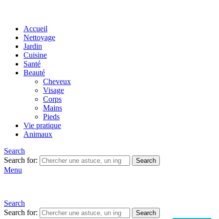
Accueil
Nettoyage
Jardin
Cuisine
Santé
Beauté
Cheveux
Visage
Corps
Mains
Pieds
Vie pratique
Animaux
Search
Search for:
Search
Menu
Search
Search for:
Search