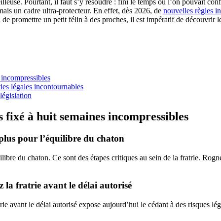
leuse. Pourtant, il faut s’y résoudre : fini le temps où l’on pouvait con
rmais un cadre ultra-protecteur. En effet, dès 2026, de
nouvelles règles in
 de promettre un petit félin à des proches, il est impératif de découvrir l
s incompressibles
ties légales incontournables
 législation
s fixé à huit semaines incompressibles
t plus pour l’équilibre du chaton
uilibre du chaton. Ce sont des étapes critiques au sein de la fratrie. Rog
la fratrie avant le délai autorisé
trie avant le délai autorisé expose aujourd’hui le cédant à des risques l