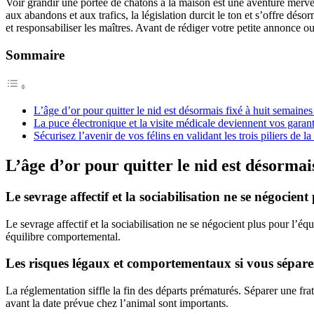
Voir grandir une portée de chatons à la maison est une aventure merveil
aux abandons et aux trafics, la législation durcit le ton et s’offre déso
et responsabiliser les maîtres. Avant de rédiger votre petite annonce ou
Sommaire
L’âge d’or pour quitter le nid est désormais fixé à huit semaine
La puce électronique et la visite médicale deviennent vos garan
Sécurisez l’avenir de vos félins en validant les trois piliers de la
L’âge d’or pour quitter le nid est désormai
Le sevrage affectif et la sociabilisation ne se négocien
Le sevrage affectif et la sociabilisation ne se négocient plus pour l’éq
équilibre comportemental.
Les risques légaux et comportementaux si vous séparez 
La réglementation siffle la fin des départs prématurés. Séparer une fra
avant la date prévue chez l’animal sont importants.