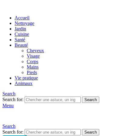
Accueil
Nettoyage
Jardin
Cuisine
Santé
Beauté
Cheveux
Visage
Corps
Mains
Pieds
Vie pratique
Animaux
Search
Search for:
Search
Menu
Search
Search for:
Search