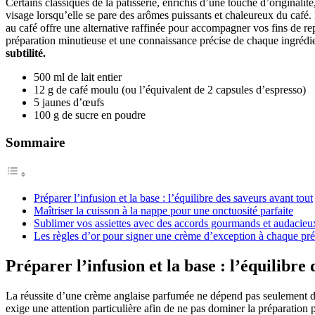
Certains classiques de la pâtisserie, enrichis d’une touche d’original
visage lorsqu’elle se pare des arômes puissants et chaleureux du café. E
au café offre une alternative raffinée pour accompagner vos fins de repas
préparation minutieuse et une connaissance précise de chaque ingrédie
subtilité.
500 ml de lait entier
12 g de café moulu (ou l’équivalent de 2 capsules d’espresso)
5 jaunes d’œufs
100 g de sucre en poudre
Sommaire
Préparer l’infusion et la base : l’équilibre des saveurs avant tout
Maîtriser la cuisson à la nappe pour une onctuosité parfaite
Sublimer vos assiettes avec des accords gourmands et audacieu
Les règles d’or pour signer une crème d’exception à chaque pré
Préparer l’infusion et la base : l’équilibre
La réussite d’une crème anglaise parfumée ne dépend pas seulement de l
exige une attention particulière afin de ne pas dominer la préparation