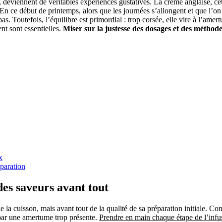
ité, deviennent de véritables expériences gustatives. La crème anglaise, 
n ce début de printemps, alors que les journées s’allongent et que l’on c
. Toutefois, l’équilibre est primordial : trop corsée, elle vire à l’amert
nt sont essentielles.
Miser sur la justesse des dosages et des méthode
x
paration
 des saveurs avant tout
a cuisson, mais avant tout de la qualité de sa préparation initiale. Con
 par une amertume trop présente.
Prendre en main chaque étape de l’infus