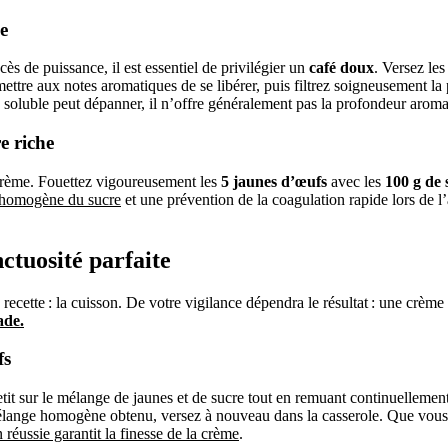
e
ès de puissance, il est essentiel de privilégier un
café doux
. Versez le
ettre aux notes aromatiques de se libérer, puis filtrez soigneusement la 
fé soluble peut dépanner, il n’offre généralement pas la profondeur aroma
e riche
a crème. Fouettez vigoureusement les
5 jaunes d’œufs
avec les
100 g de 
n homogène du sucre
et une prévention de la coagulation rapide lors de l
ctuosité parfaite
a recette : la cuisson. De votre vigilance dépendra le résultat : une crème
ade.
fs
à petit sur le mélange de jaunes et de sucre tout en remuant continuelle
mélange homogène obtenu, versez à nouveau dans la casserole. Que vous 
 réussie garantit la finesse de la crème
.