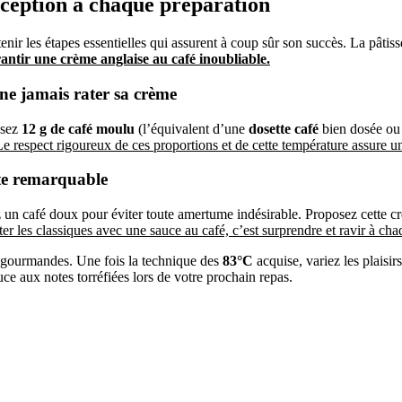
xception à chaque préparation
tenir les étapes essentielles qui assurent à coup sûr son succès. La pâtis
antir une crème anglaise au café inoubliable.
ne jamais rater sa crème
usez
12 g de café moulu
(l’équivalent d’une
dosette café
bien dosée ou
Le respect rigoureux de ces proportions et de cette température assure un
ote remarquable
ez un café doux pour éviter toute amertume indésirable. Proposez cette cr
ter les classiques avec une sauce au café, c’est surprendre et ravir à ch
s gourmandes. Une fois la technique des
83°C
acquise, variez les plaisir
ce aux notes torréfiées lors de votre prochain repas.