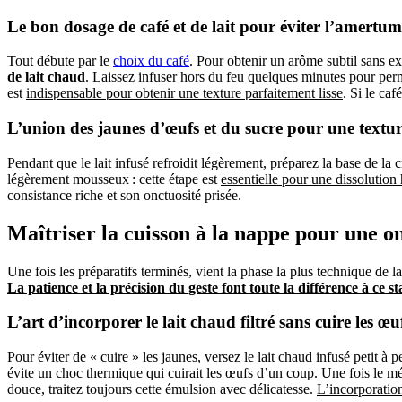
Le bon dosage de café et de lait pour éviter l’amertum
Tout débute par le
choix du café
. Pour obtenir un arôme subtil sans exc
de lait chaud
. Laissez infuser hors du feu quelques minutes pour perm
est
indispensable pour obtenir une texture parfaitement lisse
. Si le ca
L’union des jaunes d’œufs et du sucre pour une textur
Pendant que le lait infusé refroidit légèrement, préparez la base de l
légèrement mousseux : cette étape est
essentielle pour une dissolutio
consistance riche et son onctuosité prisée.
Maîtriser la cuisson à la nappe pour une on
Une fois les préparatifs terminés, vient la phase la plus technique de l
La patience et la précision du geste font toute la différence à ce st
L’art d’incorporer le lait chaud filtré sans cuire les œu
Pour éviter de « cuire » les jaunes, versez le lait chaud infusé petit 
évite un choc thermique qui cuirait les œufs d’un coup. Une fois le 
douce, traitez toujours cette émulsion avec délicatesse.
L’incorporation