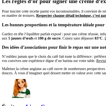
Les règles d’or pour signer une crème d’e
Pour inscrire cette recette parmi vos incontournables, il convient de re
en matière de textures.
Respecter chaque détail technique, c’est gar
Les bonnes proportions et la température idéale pour 
Gardez en tête l’équilibre parfait exposé : pour une crème réussie, inf
aux
5 jaunes d’œufs
et
100 g de sucre
. Cuisez sans dépasser
83°C
.
Des idées d’associations pour finir le repas sur une n
N’oubliez jamais que le choix du café fait toute la différence : préfér
vos convives une expérience digne d’un barista sur votre table.
Revisi
Maîtriser la crème anglaise au café ouvre de nombreuses perspective
douces. À vous d’imaginer quel dessert mettre en valeur avec cette sau