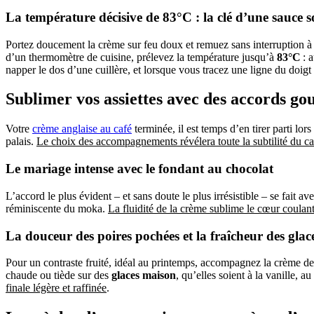
La température décisive de 83°C : la clé d’une sauce 
Portez doucement la crème sur feu doux et remuez sans interruption à l
d’un thermomètre de cuisine, prélevez la température jusqu’à
83°C
: a
napper le dos d’une cuillère, et lorsque vous tracez une ligne du doigt 
Sublimer vos assiettes avec des accords g
Votre
crème anglaise au café
terminée, il est temps d’en tirer parti lor
palais.
Le choix des accompagnements révélera toute la subtilité du ca
Le mariage intense avec le fondant au chocolat
L’accord le plus évident – et sans doute le plus irrésistible – se fait av
réminiscente du moka.
La fluidité de la crème sublime le cœur coula
La douceur des poires pochées et la fraîcheur des gla
Pour un contraste fruité, idéal au printemps, accompagnez la crème d
chaude ou tiède sur des
glaces maison
, qu’elles soient à la vanille, a
finale légère et raffinée
.