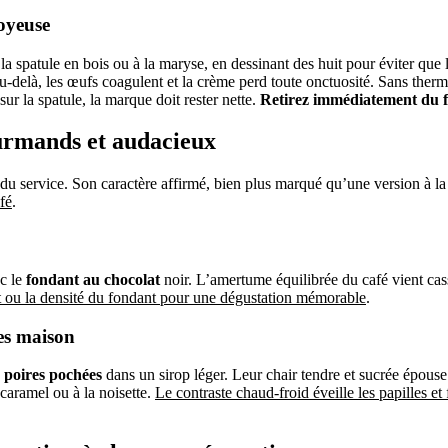
soyeuse
a spatule en bois ou à la maryse, en dessinant des huit pour éviter que l
u-delà, les œufs coagulent et la crème perd toute onctuosité. Sans therm
sur la spatule, la marque doit rester nette.
Retirez immédiatement du fe
ourmands et audacieux
s du service. Son caractère affirmé, bien plus marqué qu’une version à la 
fé
.
ec le
fondant au chocolat
noir. L’amertume équilibrée du café vient cass
nt ou la densité du fondant pour une dégustation mémorable
.
ces maison
e
poires pochées
dans un sirop léger. Leur chair tendre et sucrée épouse 
u caramel ou à la noisette.
Le contraste chaud-froid éveille les papilles et