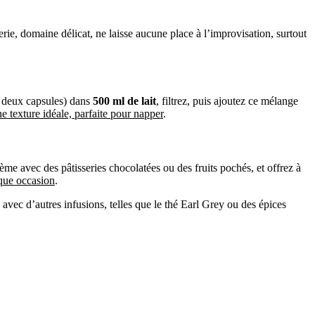
serie, domaine délicat, ne laisse aucune place à l’improvisation, surtout
 deux capsules) dans
500 ml de lait
, filtrez, puis ajoutez ce mélange
e texture idéale, parfaite pour napper
.
ème avec des pâtisseries chocolatées ou des fruits pochés, et offrez à
aque occasion
.
s avec d’autres infusions, telles que le thé Earl Grey ou des épices