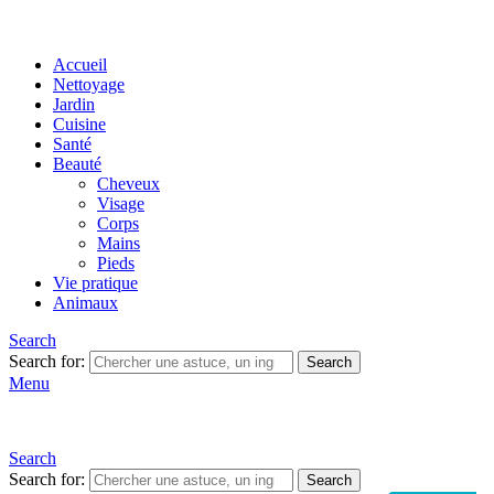
Accueil
Nettoyage
Jardin
Cuisine
Santé
Beauté
Cheveux
Visage
Corps
Mains
Pieds
Vie pratique
Animaux
Search
Search for:
Search
Menu
Search
Search for:
Search