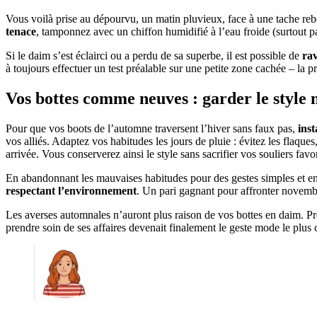
Vous voilà prise au dépourvu, un matin pluvieux, face à une tache rebel
tenace
, tamponnez avec un chiffon humidifié à l’eau froide (surtout pa
Si le daim s’est éclairci ou a perdu de sa superbe, il est possible de
rav
à toujours effectuer un test préalable sur une petite zone cachée – la p
Vos bottes comme neuves : garder le style 
Pour que vos boots de l’automne traversent l’hiver sans faux pas,
inst
vos alliés. Adaptez vos habitudes les jours de pluie : évitez les flaq
arrivée. Vous conserverez ainsi le style sans sacrifier vos souliers favor
En abandonnant les mauvaises habitudes pour des gestes simples et en p
respectant l’environnement
. Un pari gagnant pour affronter novembre,
Les averses automnales n’auront plus raison de vos bottes en daim. Prép
prendre soin de ses affaires devenait finalement le geste mode le plus c