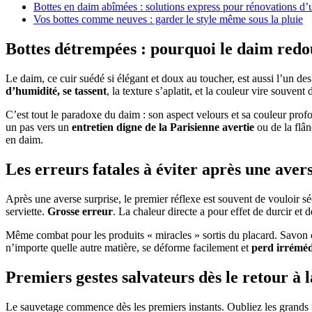
Bottes en daim abîmées : solutions express pour rénovations d’
Vos bottes comme neuves : garder le style même sous la pluie
Bottes détrempées : pourquoi le daim redo
Le daim, ce cuir suédé si élégant et doux au toucher, est aussi l’un des 
d’humidité, se tassent
, la texture s’aplatit, et la couleur vire souven
C’est tout le paradoxe du daim : son aspect velours et sa couleur pro
un pas vers un
entretien digne de la Parisienne avertie
ou de la flân
en daim.
Les erreurs fatales à éviter après une aver
Après une averse surprise, le premier réflexe est souvent de vouloir sé
serviette.
Grosse erreur
. La chaleur directe a pour effet de durcir et 
Même combat pour les produits « miracles » sortis du placard. Savon cla
n’importe quelle autre matière, se déforme facilement et
perd irréméd
Premiers gestes salvateurs dès le retour à 
Le sauvetage commence dès les premiers instants. Oubliez les grands 