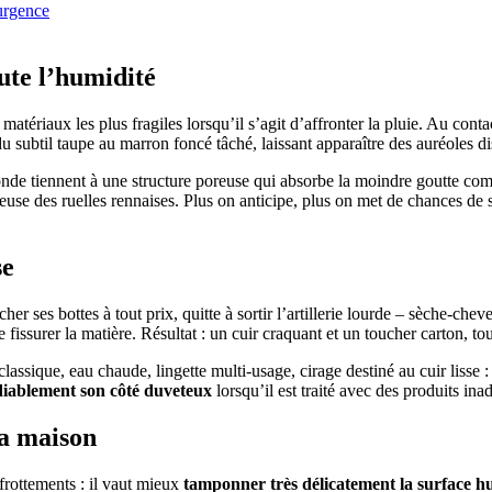
urgence
ute l’humidité
matériaux les plus fragiles lorsqu’il s’agit d’affronter la pluie. Au contac
t du subtil taupe au marron foncé tâché, laissant apparaître des auréoles d
fonde tiennent à une structure poreuse qui absorbe la moindre goutte co
euse des ruelles rennaises. Plus on anticipe, plus on met de chances de s
se
cher ses bottes à tout prix, quitte à sortir l’artillerie lourde – sèche-c
de fissurer la matière. Résultat : un cuir craquant et un toucher carton, to
ssique, eau chaude, lingette multi-usage, cirage destiné au cuir lisse :
iablement son côté duveteux
lorsqu’il est traité avec des produits i
la maison
frottements : il vaut mieux
tamponner très délicatement la surface h