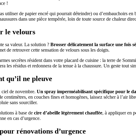
nce !
pas utiliser de papier encré qui pourrait déteindre) ou d’embauchoirs en
ussures dans une pièce tempérée, loin de toute source de chaleur directe
r le velours
ute sa valeur. La solution ?
Brosser délicatement la surface une fois s
met de retrouver cette sensation de velours sous les doigts.
rmes secrètes résident dans votre placard de cuisine : la terre de Sommi
ôtera les résidus et redonnera de la tenue à la chaussure. Un geste tout
nt qu’il ne pleuve
du ciel de novembre.
Un spray imperméabilisant spécifique pour le d
ne de centimètres, en couches fines et homogènes, laissez sécher à l’air l
luie sans sourciller.
solutions à base de
cire d’abeille légèrement chauffée
, à appliquer en p
nne en cas d’urgence.
s pour rénovations d’urgence