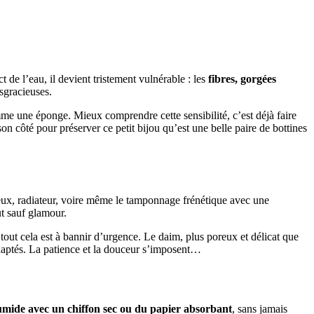
t de l’eau, il devient tristement vulnérable : les
fibres, gorgées
isgracieuses.
mme une éponge. Mieux comprendre cette sensibilité, c’est déjà faire
on côté pour préserver ce petit bijou qu’est une belle paire de bottines
heveux, radiateur, voire même le tamponnage frénétique avec une
ut sauf glamour.
 tout cela est à bannir d’urgence. Le daim, plus poreux et délicat que
nadaptés. La patience et la douceur s’imposent…
umide avec un chiffon sec ou du papier absorbant
, sans jamais