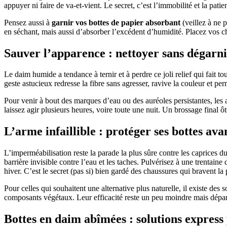
appuyer ni faire de va-et-vient. Le secret, c’est l’immobilité et la patie
Pensez aussi à
garnir vos bottes de papier absorbant
(veillez à ne 
en séchant, mais aussi d’absorber l’excédent d’humidité. Placez vos cha
Sauver l’apparence : nettoyer sans dégarni
Le daim humide a tendance à ternir et à perdre ce joli relief qui fait to
geste astucieux redresse la fibre sans agresser, ravive la couleur et per
Pour venir à bout des marques d’eau ou des auréoles persistantes, les a
laissez agir plusieurs heures, voire toute une nuit. Un brossage final 
L’arme infaillible : protéger ses bottes ava
L’imperméabilisation reste la parade la plus sûre contre les caprices 
barrière invisible contre l’eau et les taches. Pulvérisez à une trentai
hiver. C’est le secret (pas si) bien gardé des chaussures qui bravent la p
Pour celles qui souhaitent une alternative plus naturelle, il existe des 
composants végétaux. Leur efficacité reste un peu moindre mais dépa
Bottes en daim abîmées : solutions expres