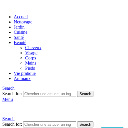
Accueil
Nettoyage
Jardin
Cuisine
Santé
Beauté
Cheveux
Visage
Corps
Mains
Pieds
Vie pratique
Animaux
Search
Search for:
Search
Menu
Search
Search for:
Search