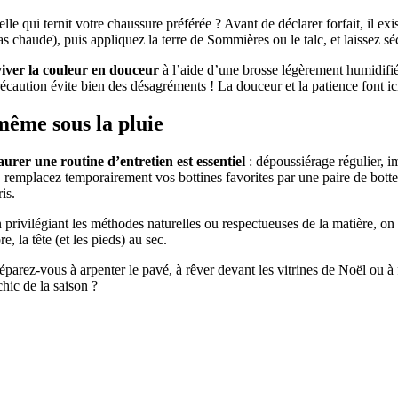
le qui ternit votre chaussure préférée ? Avant de déclarer forfait, il ex
s chaude), puis appliquez la terre de Sommières ou le talc, et laissez séc
iver la couleur en douceur
à l’aide d’une brosse légèrement humidifié
récaution évite bien des désagréments ! La douceur et la patience font ici
même sous la pluie
aurer une routine d’entretien est essentiel
: dépoussiérage régulier, i
ues, remplacez temporairement vos bottines favorites par une paire de bot
is.
rivilégiant les méthodes naturelles ou respectueuses de la matière, on s
 la tête (et les pieds) au sec.
arez-vous à arpenter le pavé, à rêver devant les vitrines de Noël ou à f
hic de la saison ?