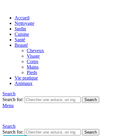
Accueil
Nettoyage
Jardin
Cuisine
Santé
Beauté
Cheveux
Visage
Corps
Mains
Pieds
Vie pratique
Animaux
Search
Search for:
Search
Menu
Search
Search for:
Search