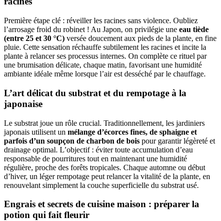
racines
Première étape clé : réveiller les racines sans violence. Oubliez
l’arrosage froid du robinet ! Au Japon, on privilégie une
eau tiède
(entre 25 et 30 °C)
versée doucement aux pieds de la plante, en fine
pluie. Cette sensation réchauffe subtilement les racines et incite la
plante à relancer ses processus internes. On complète ce rituel par
une brumisation délicate, chaque matin, favorisant une humidité
ambiante idéale même lorsque l’air est desséché par le chauffage.
L’art délicat du substrat et du rempotage à la
japonaise
Le substrat joue un rôle crucial. Traditionnellement, les jardiniers
japonais utilisent un
mélange d’écorces fines, de sphaigne et
parfois d’un soupçon de charbon de bois
pour garantir légèreté et
drainage optimal. L’objectif : éviter toute accumulation d’eau
responsable de pourritures tout en maintenant une humidité
régulière, proche des forêts tropicales. Chaque automne ou début
d’hiver, un léger rempotage peut relancer la vitalité de la plante, en
renouvelant simplement la couche superficielle du substrat usé.
Engrais et secrets de cuisine maison : préparer la
potion qui fait fleurir