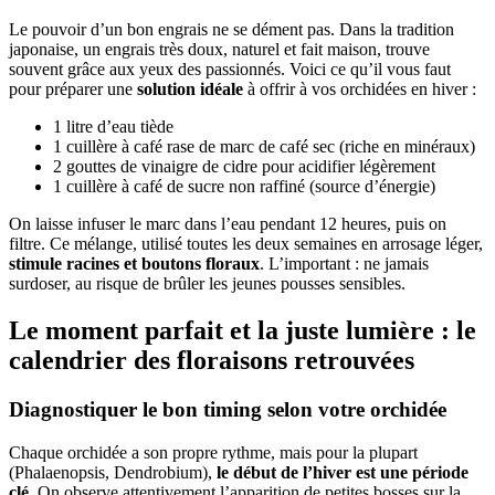
Le pouvoir d’un bon engrais ne se dément pas. Dans la tradition
japonaise, un engrais très doux, naturel et fait maison, trouve
souvent grâce aux yeux des passionnés. Voici ce qu’il vous faut
pour préparer une
solution idéale
à offrir à vos orchidées en hiver :
1 litre d’eau tiède
1 cuillère à café rase de marc de café sec (riche en minéraux)
2 gouttes de vinaigre de cidre pour acidifier légèrement
1 cuillère à café de sucre non raffiné (source d’énergie)
On laisse infuser le marc dans l’eau pendant 12 heures, puis on
filtre. Ce mélange, utilisé toutes les deux semaines en arrosage léger,
stimule racines et boutons floraux
. L’important : ne jamais
surdoser, au risque de brûler les jeunes pousses sensibles.
Le moment parfait et la juste lumière : le
calendrier des floraisons retrouvées
Diagnostiquer le bon timing selon votre orchidée
Chaque orchidée a son propre rythme, mais pour la plupart
(Phalaenopsis, Dendrobium),
le début de l’hiver est une période
clé
. On observe attentivement l’apparition de petites bosses sur la