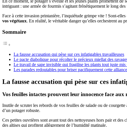
En ce moment, le potager s’éveille et les jeunes plants promettent de 
intriguant : une armée de fourmis s’agitant frénétiquement le long des 
Face à cette invasion printanière, l’inquiétude grimpe vite ! Sont-elle
vos végétaux
. En réalité, le véritable danger qu’elles orchestrent au
Sommaire
La fausse accusation qui pèse sur ces infatigables travailleuses
Le pacte diabolique pour récolter le précieux miellat des ravage
Le travail de sape invisible qui fragilise les plants tout juste mis 
Les parades redoutables pour briser pacifiquement cette allianc
La fausse accusation qui pèse sur ces infati
Vos feuilles intactes prouvent leur innocence face aux
Inutile de scruter les rebords de vos feuilles de salade ou de courge
d’un potager robuste.
Ces petites ouvrières sont avant tout des nettoyeuses hors pair et des c
des altises qui profitent allègrement de l’humidité matinale.