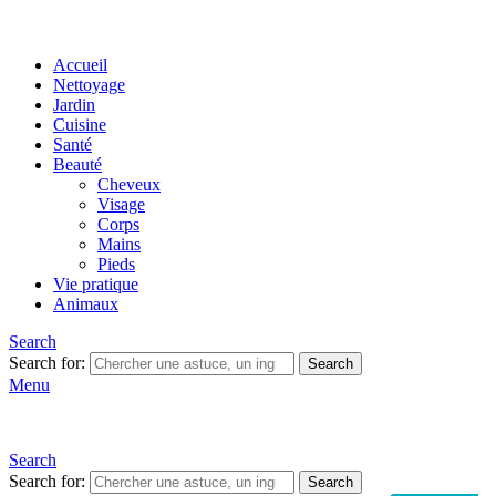
Accueil
Nettoyage
Jardin
Cuisine
Santé
Beauté
Cheveux
Visage
Corps
Mains
Pieds
Vie pratique
Animaux
Search
Search for:
Search
Menu
Search
Search for:
Search