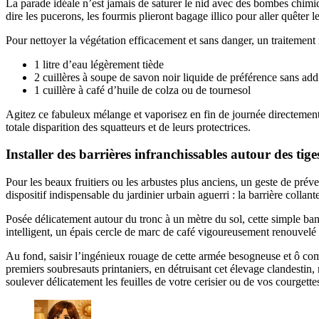
La parade idéale n’est jamais de saturer le nid avec des bombes chimi
dire les pucerons, les fourmis plieront bagage illico pour aller quêter le
Pour nettoyer la végétation efficacement et sans danger, un traitement n
1 litre d’eau légèrement tiède
2 cuillères à soupe de savon noir liquide de préférence sans addi
1 cuillère à café d’huile de colza ou de tournesol
Agitez ce fabuleux mélange et vaporisez en fin de journée directement 
totale disparition des squatteurs et de leurs protectrices.
Installer des barrières infranchissables autour des tig
Pour les beaux fruitiers ou les arbustes plus anciens, un geste de préve
dispositif indispensable du jardinier urbain aguerri : la barrière collant
Posée délicatement autour du tronc à un mètre du sol, cette simple ban
intelligent, un épais cercle de marc de café vigoureusement renouvelé a
Au fond, saisir l’ingénieux rouage de cette armée besogneuse et ô comb
premiers soubresauts printaniers, en détruisant cet élevage clandestin
soulever délicatement les feuilles de votre cerisier ou de vos courgett