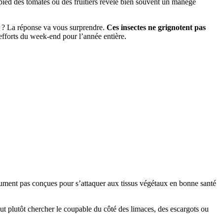
 pied des tomates ou des fruitiers révèle bien souvent un manège
rre ? La réponse va vous surprendre.
Ces insectes ne grignotent pas
 efforts du week-end pour l’année entière.
olument pas conçues pour s’attaquer aux tissus végétaux en bonne santé
faut plutôt chercher le coupable du côté des limaces, des escargots ou