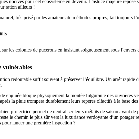
ques nocives pour cet écosystème en devenir. L’astuce majeure repose su
ur ration ailleurs !
aturel, très prisé par les amateurs de méthodes propres, fait toujours l’
tifs
sur les colonies de pucerons en insistant soigneusement sous l’envers d
es vulnérables
ntion redoutable suffit souvent à préserver l’équilibre. Un arrêt rapide 
e.
de engluée bloque physiquement la montée fulgurante des ouvrières vers 
près la pluie trompera durablement leurs repères olfactifs à la base des 
ien protectrice permet de neutraliser leurs méfaits de saison avant de pl
, reste le chemin le plus sûr vers la luxuriance verdoyante d’un potager 
es pour lancer une première inspection ?