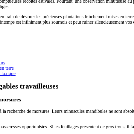
somptueuses récoltes estivales. Pourtant, une observation minutieuse au
tiges.
s en train de dévorer les précieuses plantations fraîchement mises en te
 printemps est infiniment plus sournois et peut ruiner silencieusement vos
urs
en terre
e toxique
gables travailleuses
 morsures
tte à la recherche de morsures. Leurs minuscules mandibules ne sont abs
hasseresses opportunistes. Si les feuillages présentent de gros trous, il 