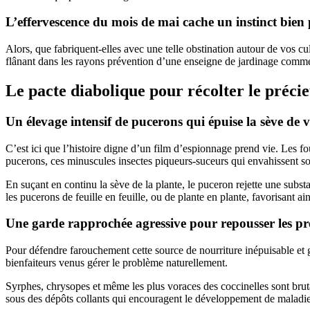
L’effervescence du mois de mai cache un instinct bien 
Alors, que fabriquent-elles avec une telle obstination autour de vos cu
flânant dans les rayons prévention d’une enseigne de jardinage comme 
Le pacte diabolique pour récolter le préci
Un élevage intensif de pucerons qui épuise la sève de v
C’est ici que l’histoire digne d’un film d’espionnage prend vie. Les f
pucerons, ces minuscules insectes piqueurs-suceurs qui envahissent s
En suçant en continu la sève de la plante, le puceron rejette une subs
les pucerons de feuille en feuille, ou de plante en plante, favorisant ain
Une garde rapprochée agressive pour repousser les pr
Pour défendre farouchement cette source de nourriture inépuisable et gr
bienfaiteurs venus gérer le problème naturellement.
Syrphes, chrysopes et même les plus voraces des coccinelles sont brut
sous des dépôts collants qui encouragent le développement de maladies 