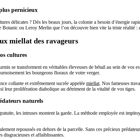
plus pernicieux
ltures délicates ? Dès les beaux jours, la colonie a besoin d’énergie rapi
Botanic ou Leroy Merlin que l’on découvre bien vite la triste réalité :
eux miellat des ravageurs
os cultures
ourmis se transforment en véritables éleveuses de bétail au sein de vos
ournoisement les bourgeons floraux de votre verger.
tance collante et extrêmement sucrée appelée
miellat
. Nos fameuses trava
si leur prolifération diabolique au détriment de la vitalité de vos tiges.
édateurs naturels
atuite, les intruses montent la garde. La méthode employée est impitoyab
alement repoussés en dehors de la parcelle. Sans ces précieux prédateur
disgracieuses et affaiblissantes.