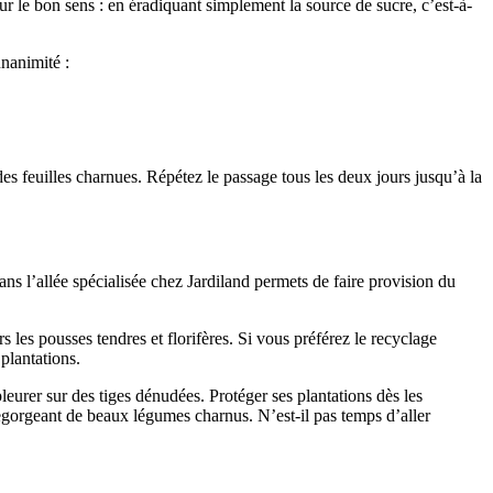
r le bon sens : en éradiquant simplement la source de sucre, c’est-à-
unanimité :
es feuilles charnues. Répétez le passage tous les deux jours jusqu’à la
dans l’allée spécialisée chez Jardiland permets de faire provision du
les pousses tendres et florifères. Si vous préférez le recyclage
plantations.
eurer sur des tiges dénudées. Protéger ses plantations dès les
regorgeant de beaux légumes charnus. N’est-il pas temps d’aller