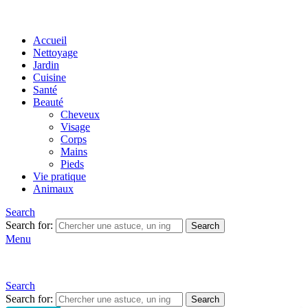
Accueil
Nettoyage
Jardin
Cuisine
Santé
Beauté
Cheveux
Visage
Corps
Mains
Pieds
Vie pratique
Animaux
Search
Search for:
Search
Menu
Search
Search for:
Search