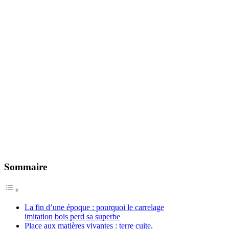
Sommaire
La fin d’une époque : pourquoi le carrelage
imitation bois perd sa superbe
Place aux matières vivantes : terre cuite,