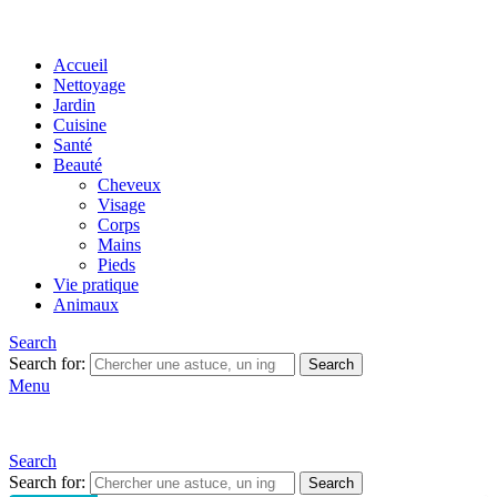
Accueil
Nettoyage
Jardin
Cuisine
Santé
Beauté
Cheveux
Visage
Corps
Mains
Pieds
Vie pratique
Animaux
Search
Search for:
Search
Menu
Search
Search for:
Search