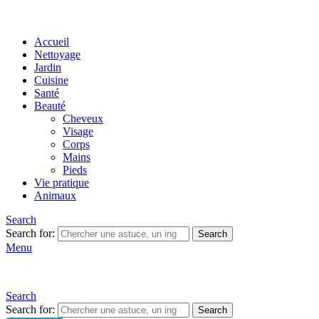
Accueil
Nettoyage
Jardin
Cuisine
Santé
Beauté
Cheveux
Visage
Corps
Mains
Pieds
Vie pratique
Animaux
Search
Search for:
Search
Menu
Search
Search for:
Search