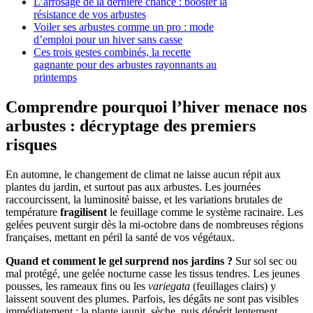
L’arrosage de la dernière chance : booster la
résistance de vos arbustes
Voiler ses arbustes comme un pro : mode
d’emploi pour un hiver sans casse
Ces trois gestes combinés, la recette
gagnante pour des arbustes rayonnants au
printemps
Comprendre pourquoi l’hiver menace nos
arbustes : décryptage des premiers
risques
En automne, le changement de climat ne laisse aucun répit aux
plantes du jardin, et surtout pas aux arbustes. Les journées
raccourcissent, la luminosité baisse, et les variations brutales de
température
fragilisent
le feuillage comme le système racinaire. Les
gelées peuvent surgir dès la mi-octobre dans de nombreuses régions
françaises, mettant en péril la santé de vos végétaux.
Quand et comment le gel surprend nos jardins ?
Sur sol sec ou
mal protégé, une gelée nocturne casse les tissus tendres. Les jeunes
pousses, les rameaux fins ou les
variegata
(feuillages clairs) y
laissent souvent des plumes. Parfois, les dégâts ne sont pas visibles
immédiatement : la plante jaunit, sèche, puis dépérit lentement