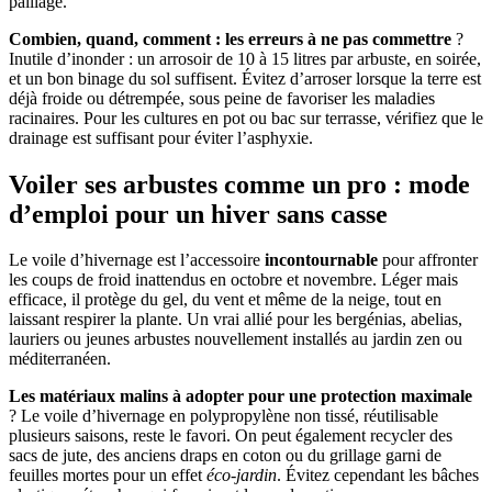
paillage.
Combien, quand, comment : les erreurs à ne pas commettre
?
Inutile d’inonder : un arrosoir de 10 à 15 litres par arbuste, en soirée,
et un bon binage du sol suffisent. Évitez d’arroser lorsque la terre est
déjà froide ou détrempée, sous peine de favoriser les maladies
racinaires. Pour les cultures en pot ou bac sur terrasse, vérifiez que le
drainage est suffisant pour éviter l’asphyxie.
Voiler ses arbustes comme un pro : mode
d’emploi pour un hiver sans casse
Le voile d’hivernage est l’accessoire
incontournable
pour affronter
les coups de froid inattendus en octobre et novembre. Léger mais
efficace, il protège du gel, du vent et même de la neige, tout en
laissant respirer la plante. Un vrai allié pour les bergénias, abelias,
lauriers ou jeunes arbustes nouvellement installés au jardin zen ou
méditerranéen.
Les matériaux malins à adopter pour une protection maximale
? Le voile d’hivernage en polypropylène non tissé, réutilisable
plusieurs saisons, reste le favori. On peut également recycler des
sacs de jute, des anciens draps en coton ou du grillage garni de
feuilles mortes pour un effet
éco-jardin
. Évitez cependant les bâches