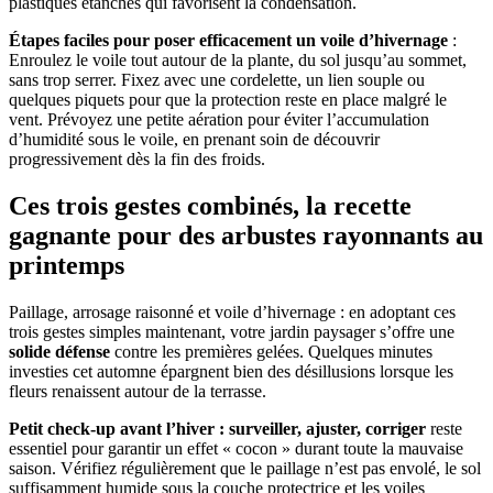
plastiques étanches qui favorisent la condensation.
Étapes faciles pour poser efficacement un voile d’hivernage
:
Enroulez le voile tout autour de la plante, du sol jusqu’au sommet,
sans trop serrer. Fixez avec une cordelette, un lien souple ou
quelques piquets pour que la protection reste en place malgré le
vent. Prévoyez une petite aération pour éviter l’accumulation
d’humidité sous le voile, en prenant soin de découvrir
progressivement dès la fin des froids.
Ces trois gestes combinés, la recette
gagnante pour des arbustes rayonnants au
printemps
Paillage, arrosage raisonné et voile d’hivernage : en adoptant ces
trois gestes simples maintenant, votre jardin paysager s’offre une
solide défense
contre les premières gelées. Quelques minutes
investies cet automne épargnent bien des désillusions lorsque les
fleurs renaissent autour de la terrasse.
Petit check-up avant l’hiver : surveiller, ajuster, corriger
reste
essentiel pour garantir un effet « cocon » durant toute la mauvaise
saison. Vérifiez régulièrement que le paillage n’est pas envolé, le sol
suffisamment humide sous la couche protectrice et les voiles