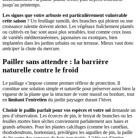
jusqu’au printemps.
Les signes que votre arbuste est particulièrement vulnérable
cette saison
? Un feuillage ramolli, des branches qui ploient ou une
croissance ralentie doivent alerter. Les végétaux fraîchement plantés
ou cultivés en bac sont aussi plus sensibles, tout comme ceux issus
de variétés méditerranéennes, japonaises ou exotiques, bien
implantées dans les jardins urbains ou sur terrasse. Mieux vaut donc
anticiper
la chute du mercure.
Pailler sans attendre : la barrière
naturelle contre le froid
Le paillage s’impose comme premier réflexe de protection. Il
constitue une solution simple et naturelle pour préserver aussi bien la
vigueur de la plante que la structure de votre massif ou bordure, tout
en
limitant l’entretien
du jardin paysager durant l’hiver.
Choisir le paillis parfait pour vos espèces et votre sol
demande un
peu d’observation. Les écorces de pin, le broyat de branches ou les
feuilles mortes bien sèches conviennent parfaitement aux haies et
grands arbustes. Pour les plantes calcifuges (comme les camélias,
rhododendrons, hortensias), privilégiez les aiguilles de pin, la paille
de lin voire des copeaux de bois non traités. L’idée est d’imiter