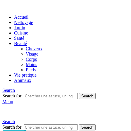
Accueil
Nettoyage
Jardin
Cuisine
Santé
Beauté
Cheveux
Visage
Corps
Mains
Pieds
Vie pratique
Animaux
Search
Search for:
Search
Menu
Search
Search for:
Search