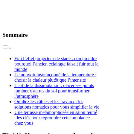
Sommaire
Fini l’effet projecteur de stade : comprendre
pourquoi l’ancien éclairage faisait fuir tout le
monde
Le pouvoir insoupçonné de la température :
choisir la chaleur plutôt que l’intensité
L’art de la dissimulation : placer ses points
lumineux au ras du sol pour transformer
l’atmosphère
Oubliez les câbles et les travaux : les
solutions nomades pour vous simplifier la vie
Une terrasse métamorphosée en salon feutré
: les clés pour reproduire cette ambiance
chez vous