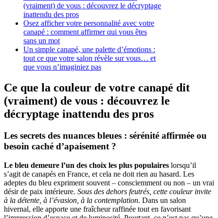
(vraiment) de vous : découvrez le décryptage
inattendu des pros
Osez afficher votre personnalité avec votre
canapé : comment affirmer qui vous êtes
sans un mot
Un simple canapé, une palette d’émotions :
tout ce que votre salon révèle sur vous… et
que vous n’imaginiez pas
Ce que la couleur de votre canapé dit
(vraiment) de vous : découvrez le
décryptage inattendu des pros
Les secrets des nuances bleues : sérénité affirmée ou
besoin caché d’apaisement ?
Le bleu demeure l’un des choix les plus populaires
lorsqu’il
s’agit de canapés en France, et cela ne doit rien au hasard. Les
adeptes du bleu expriment souvent – consciemment ou non – un vrai
désir de paix intérieure.
Sous des dehors feutrés, cette couleur invite
à la détente, à l’évasion, à la contemplation
. Dans un salon
hivernal, elle apporte une fraîcheur raffinée tout en favorisant
l’impression d’espace et de luminosité. Pourtant, ce n’est pas qu’une