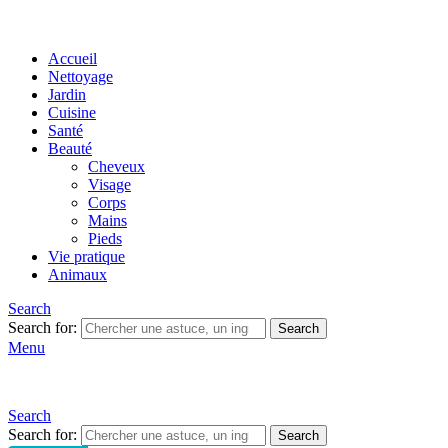
Accueil
Nettoyage
Jardin
Cuisine
Santé
Beauté
Cheveux
Visage
Corps
Mains
Pieds
Vie pratique
Animaux
Search
Search for:
Search
Menu
Search
Search for:
Search