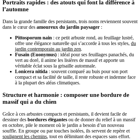
Portraits rapides : des atouts qui font la différence à
l’automne
Dans la grande famille des persistants, trois noms reviennent souvent
dans le cœur des
amoureux du jardin paysager
:
Pittosporum nain
: ce petit arbuste rond, au feuillage lustré,
offre une élégance naturelle qui s’accorde à tous les styles,
du
jardin contemporain au jardin zen
.
Fusain (Euonymus)
: idéal pour ses feuillages panachés, du
vert au doré, il anime les lisières de massif et apporte un
véritable éclat sous la grisaille automnale.
Lonicera nitida
: souvent comparé au buis pour son port
compact et sa facilité de taille, il reste robuste et indemne face
à la plupart des aléas climatiques.
Structure et harmonie : composer une bordure de
massif qui a du chien
Grâce à ces arbustes compacts et persistants, il devient facile de
dessiner des
bordures élégantes
ou de donner du relief à un massif
en octobre, pile le moment où le jardin a besoin d’un nouveau
souffle. En groupe ou par touches isolées, ils servent de repère et
soulignent les chemins
, tout en délimitant des espaces sans effort.