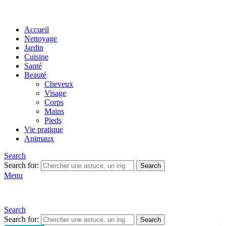
Accueil
Nettoyage
Jardin
Cuisine
Santé
Beauté
Cheveux
Visage
Corps
Mains
Pieds
Vie pratique
Animaux
Search
Search for:
Search
Menu
Search
Search for:
Search