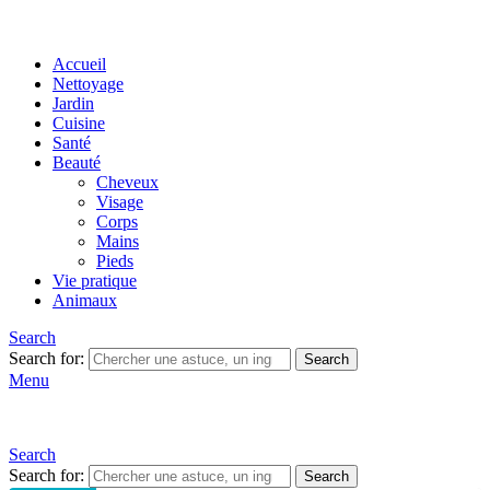
Accueil
Nettoyage
Jardin
Cuisine
Santé
Beauté
Cheveux
Visage
Corps
Mains
Pieds
Vie pratique
Animaux
Search
Search for:
Search
Menu
Search
Search for:
Search