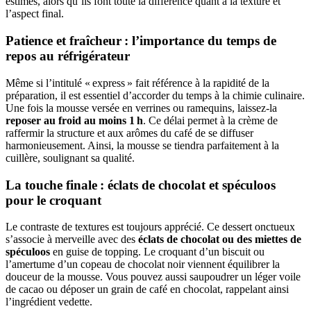
estimés, alors qu’ils font toute la différence quant à la texture et
l’aspect final.
Patience et fraîcheur : l’importance du temps de
repos au réfrigérateur
Même si l’intitulé « express » fait référence à la rapidité de la
préparation, il est essentiel d’accorder du temps à la chimie culinaire.
Une fois la mousse versée en verrines ou ramequins, laissez-la
reposer au froid au moins 1 h
. Ce délai permet à la crème de
raffermir la structure et aux arômes du café de se diffuser
harmonieusement. Ainsi, la mousse se tiendra parfaitement à la
cuillère, soulignant sa qualité.
La touche finale : éclats de chocolat et spéculoos
pour le croquant
Le contraste de textures est toujours apprécié. Ce dessert onctueux
s’associe à merveille avec des
éclats de chocolat ou des miettes de
spéculoos
en guise de topping. Le croquant d’un biscuit ou
l’amertume d’un copeau de chocolat noir viennent équilibrer la
douceur de la mousse. Vous pouvez aussi saupoudrer un léger voile
de cacao ou déposer un grain de café en chocolat, rappelant ainsi
l’ingrédient vedette.