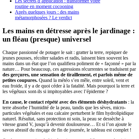
Les secrets d’application : transformer votre
routine en moment cocooning
Après quelques jours : des mains
métamorphosées ? Le verdict
Les mains en détresse après le jardinage :
un fléau (presque) universel
Chaque passionné de potager le sait : gratter la terre, repiquer de
jeunes pousses, récolter salades et radis, laissent bien souvent les
mains dans un état que l’on qualifiera poliment de « façonné » par la
nature… Pour beaucoup, ces agressions récurrentes se traduisent par
des gerçures, une sensation de tiraillement, et parfois même de
petites coupures.
Quand la météo s’en mêle, entre soleil, vent et
eau froide, il y a de quoi céder à la fatalité. Mais pourquoi la terre et
les végétaux sont-ils si impitoyables avec l’épiderme ?
En cause, le contact répété avec des éléments déshydratants
: la
terre absorbe l’humidité de la peau, tandis que les sèves, micro-
particules végétales et eau calcaire perturbent le film hydrolipidique
naturel. Résultat, sans protection ni soin, la peau se dessèche à
vitesse grand V, jusqu’à devenir douloureuse… Et si l’on ajoute le
savon abrasif du rinçage de fin de journée, le tableau est complet !