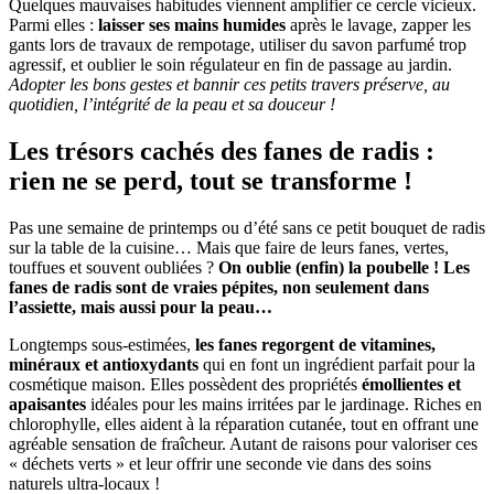
Quelques mauvaises habitudes viennent amplifier ce cercle vicieux.
Parmi elles :
laisser ses mains humides
après le lavage, zapper les
gants lors de travaux de rempotage, utiliser du savon parfumé trop
agressif, et oublier le soin régulateur en fin de passage au jardin.
Adopter les bons gestes et bannir ces petits travers préserve, au
quotidien, l’intégrité de la peau et sa douceur !
Les trésors cachés des fanes de radis :
rien ne se perd, tout se transforme !
Pas une semaine de printemps ou d’été sans ce petit bouquet de radis
sur la table de la cuisine… Mais que faire de leurs fanes, vertes,
touffues et souvent oubliées ?
On oublie (enfin) la poubelle ! Les
fanes de radis sont de vraies pépites, non seulement dans
l’assiette, mais aussi pour la peau…
Longtemps sous-estimées,
les fanes regorgent de vitamines,
minéraux et antioxydants
qui en font un ingrédient parfait pour la
cosmétique maison. Elles possèdent des propriétés
émollientes et
apaisantes
idéales pour les mains irritées par le jardinage. Riches en
chlorophylle, elles aident à la réparation cutanée, tout en offrant une
agréable sensation de fraîcheur. Autant de raisons pour valoriser ces
« déchets verts » et leur offrir une seconde vie dans des soins
naturels ultra-locaux !