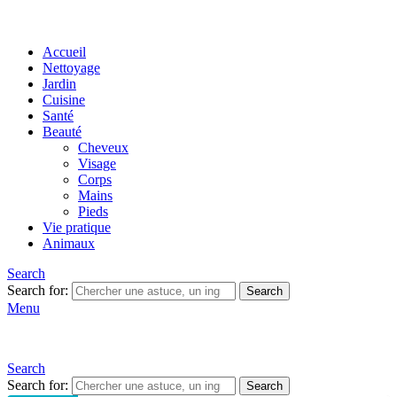
Accueil
Nettoyage
Jardin
Cuisine
Santé
Beauté
Cheveux
Visage
Corps
Mains
Pieds
Vie pratique
Animaux
Search
Search for:
Search
Menu
Search
Search for:
Search