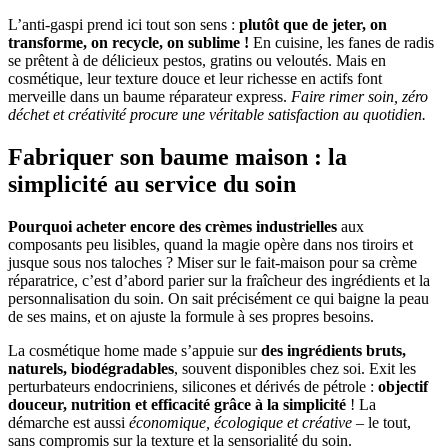
L’anti-gaspi prend ici tout son sens :
plutôt que de jeter, on
transforme, on recycle, on sublime !
En cuisine, les fanes de radis
se prêtent à de délicieux pestos, gratins ou veloutés. Mais en
cosmétique, leur texture douce et leur richesse en actifs font
merveille dans un baume réparateur express.
Faire rimer soin, zéro
déchet et créativité procure une véritable satisfaction au quotidien.
Fabriquer son baume maison : la
simplicité au service du soin
Pourquoi acheter encore des crèmes industrielles
aux
composants peu lisibles, quand la magie opère dans nos tiroirs et
jusque sous nos taloches ? Miser sur le fait-maison pour sa crème
réparatrice, c’est d’abord parier sur la fraîcheur des ingrédients et la
personnalisation du soin. On sait précisément ce qui baigne la peau
de ses mains, et on ajuste la formule à ses propres besoins.
La cosmétique home made s’appuie sur
des ingrédients bruts,
naturels, biodégradables
, souvent disponibles chez soi. Exit les
perturbateurs endocriniens, silicones et dérivés de pétrole :
objectif
douceur, nutrition et efficacité grâce à la simplicité
! La
démarche est aussi
économique, écologique et créative
– le tout,
sans compromis sur la texture et la sensorialité du soin.