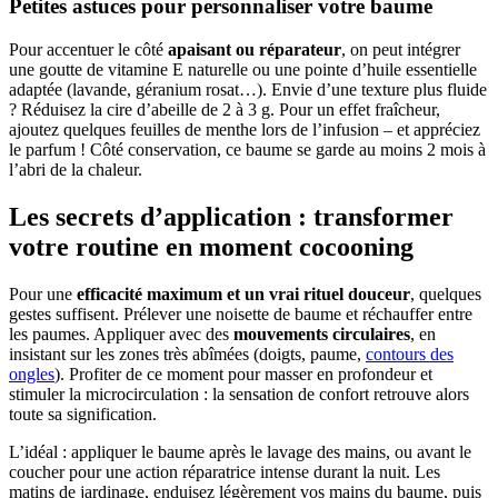
Petites astuces pour personnaliser votre baume
Pour accentuer le côté
apaisant ou réparateur
, on peut intégrer
une goutte de vitamine E naturelle ou une pointe d’huile essentielle
adaptée (lavande, géranium rosat…). Envie d’une texture plus fluide
? Réduisez la cire d’abeille de 2 à 3 g. Pour un effet fraîcheur,
ajoutez quelques feuilles de menthe lors de l’infusion – et appréciez
le parfum ! Côté conservation, ce baume se garde au moins 2 mois à
l’abri de la chaleur.
Les secrets d’application : transformer
votre routine en moment cocooning
Pour une
efficacité maximum et un vrai rituel douceur
, quelques
gestes suffisent. Prélever une noisette de baume et réchauffer entre
les paumes. Appliquer avec des
mouvements circulaires
, en
insistant sur les zones très abîmées (doigts, paume,
contours des
ongles
). Profiter de ce moment pour masser en profondeur et
stimuler la microcirculation : la sensation de confort retrouve alors
toute sa signification.
L’idéal : appliquer le baume après le lavage des mains, ou avant le
coucher pour une action réparatrice intense durant la nuit. Les
matins de jardinage, enduisez légèrement vos mains du baume, puis