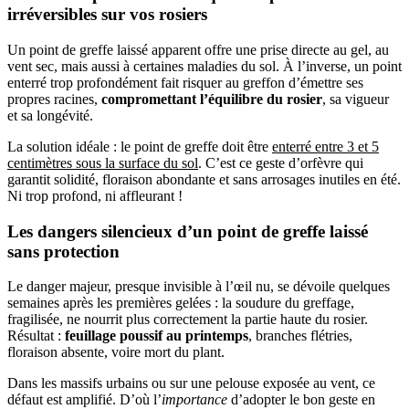
irréversibles sur vos rosiers
Un point de greffe laissé apparent offre une prise directe au gel, au
vent sec, mais aussi à certaines maladies du sol. À l’inverse, un point
enterré trop profondément fait risquer au greffon d’émettre ses
propres racines,
compromettant l’équilibre du rosier
, sa vigueur
et sa longévité.
La solution idéale : le point de greffe doit être
enterré entre 3 et 5
centimètres sous la surface du sol
. C’est ce geste d’orfèvre qui
garantit solidité, floraison abondante et sans arrosages inutiles en été.
Ni trop profond, ni affleurant !
Les dangers silencieux d’un point de greffe laissé
sans protection
Le danger majeur, presque invisible à l’œil nu, se dévoile quelques
semaines après les premières gelées : la soudure du greffage,
fragilisée, ne nourrit plus correctement la partie haute du rosier.
Résultat :
feuillage poussif au printemps
, branches flétries,
floraison absente, voire mort du plant.
Dans les massifs urbains ou sur une pelouse exposée au vent, ce
défaut est amplifié. D’où l’
importance
d’adopter le bon geste en