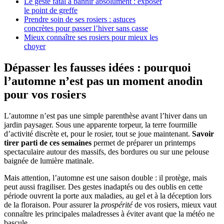
Le geste fatal à bannir absolument : exposer
le point de greffe
Prendre soin de ses rosiers : astuces
concrètes pour passer l’hiver sans casse
Mieux connaître ses rosiers pour mieux les
choyer
Dépasser les fausses idées : pourquoi
l’automne n’est pas un moment anodin
pour vos rosiers
L’automne n’est pas une simple parenthèse avant l’hiver dans un
jardin paysager. Sous une apparente torpeur, la terre fourmille
d’activité discrète et, pour le rosier, tout se joue maintenant.
Savoir
tirer parti de ces semaines
permet de préparer un printemps
spectaculaire autour des massifs, des bordures ou sur une pelouse
baignée de lumière matinale.
Mais attention, l’automne est une saison double : il protège, mais
peut aussi fragiliser. Des gestes inadaptés ou des oublis en cette
période ouvrent la porte aux maladies, au gel et à la déception lors
de la floraison. Pour assurer la
prospérité
de vos rosiers, mieux vaut
connaître les principales maladresses à éviter avant que la météo ne
bascule.