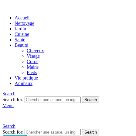
Accueil
Nettoyage
Jardin
Cuisine
Santé
Beauté
Cheveux
Visage
Corps
Mains
Pieds
Vie pratique
Animaux
Search
Search for:
Search
Menu
Search
Search for:
Search