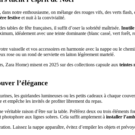
, dans notre enthousiasme, on mélange des rouges vifs, des verts flash, 
ère festive
et nuit à la convivialité.
s tables de fête françaises, il suffit d’oser la sobriété maîtrisée.
Inutile
ximum, idéalement avec une teinte dominante (blanc cassé, vert forêt, ro
 votre vaisselle et vos accessoires en harmonie avec la nappe ou le chemin
eux rose ou un rond de serviette en laiton légèrement martelé.
urs, Zara Home) misent en 2025 sur des collections capsule aux
teintes 
ouver l’élégance
gurines, les guirlandes lumineuses ou les petits cadeaux à chaque couv
e et empêche les invités de profiter librement du repas.
ne véritable raison d’être sur la table. Préférez deux ou trois éléments fo
tit photophore aux lignes sobres. Cela suffit amplement à
installer l’am
ration. Laissez la nappe apparaître, évitez d’empiler les objets et prévoy