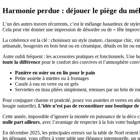
Harmonie perdue : déjouer le piège du mélan
L’un des autres travers récurrents, c’est le mélange hasardeux de styl
Cela peut vite donner une impression de désordre ou de « fête improv
La cohérence est la clé : choisissez un style (nature, classique chic,
artisanale, bougeoirs en bois brut ou en céramique, détails en lin ou e
Autre oubli fréquent : les accessoires pratiques et fonctionnels. Une be
toute la différence
pour le confort des convives et l’atmosphère convi
Panière en osier ou en lin pour le pain
Petite assiette à miettes ou à fromages
Carafe à eau en verre ou en grès
Serviettes en tissu pliées simplement, retenues par un brin de r
Pour conjuguer charme et praticité, posez vos assiettes et verres en al
bougie naturelle).
L’idée n’est pas de reconstituer une boutique de 
Cette année, impossible d’ignorer la montée en puissance de la déco c
nulle part ailleurs
, avec l’avantage de respecter à la fois votre budget 
En décembre 2025, les principales erreurs sur la table de Noël restent 
les déjouant, vous offrez à votre table une élégance intemporelle, un 