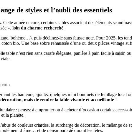
ge de styles et l’oubli des essentiels
es. Cette année encore, certaines tables associent des éléments scandinav
isée »,
loin du charme recherché
.
 vintage, bohème…), puis déclinez-le sans fausse note. Pour 2025, les te
n coton bio. Une base sobre rehaussée d’une ou deux pièces vintage suffi
lle table n’est rien sans carafe élégante, panière à pain facile à saisir, 
viale.
omarin
ternant les hauteurs, ajoutez quelques mini bouquets de feuillage local 
décoration, mais de rendre la table vivante et accueillante
!
irculaire : pensez à emprunter ou à acheter d’occasion certains accessoi
et la planète.
l’abus de couleurs criardes, la surcharge de décoration, le mélange de st
supplément d’âme… et de plaisir partagé durant les fêtes.