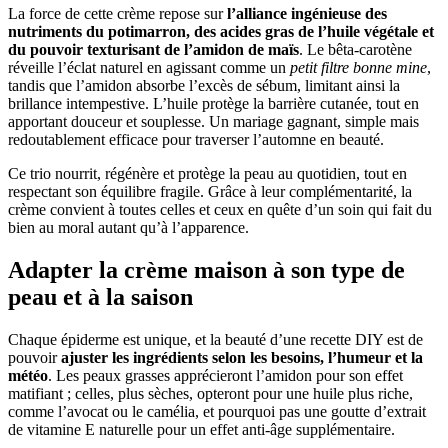
La force de cette crème repose sur
l’alliance ingénieuse des
nutriments du potimarron, des acides gras de l’huile végétale et
du pouvoir texturisant de l’amidon de maïs
. Le bêta-carotène
réveille l’éclat naturel en agissant comme un
petit filtre bonne mine
,
tandis que l’amidon absorbe l’excès de sébum, limitant ainsi la
brillance intempestive. L’huile protège la barrière cutanée, tout en
apportant douceur et souplesse. Un mariage gagnant, simple mais
redoutablement efficace pour traverser l’automne en beauté.
Ce trio nourrit, régénère et protège la peau au quotidien, tout en
respectant son équilibre fragile. Grâce à leur complémentarité, la
crème convient à toutes celles et ceux en quête d’un soin qui fait du
bien au moral autant qu’à l’apparence.
Adapter la crème maison à son type de
peau et à la saison
Chaque épiderme est unique, et la beauté d’une recette DIY est de
pouvoir
ajuster les ingrédients selon les besoins, l’humeur et la
météo
. Les peaux grasses apprécieront l’amidon pour son effet
matifiant ; celles, plus sèches, opteront pour une huile plus riche,
comme l’avocat ou le camélia, et pourquoi pas une goutte d’extrait
de vitamine E naturelle pour un effet anti-âge supplémentaire.