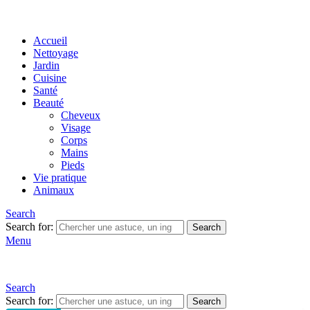
Accueil
Nettoyage
Jardin
Cuisine
Santé
Beauté
Cheveux
Visage
Corps
Mains
Pieds
Vie pratique
Animaux
Search
Search for:
Search
Menu
Search
Search for:
Search