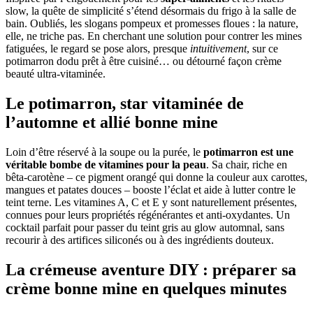
slow, la quête de simplicité s’étend désormais du frigo à la salle de
bain. Oubliés, les slogans pompeux et promesses floues : la nature,
elle, ne triche pas. En cherchant une solution pour contrer les mines
fatiguées, le regard se pose alors, presque
intuitivement
, sur ce
potimarron dodu prêt à être cuisiné… ou détourné façon crème
beauté ultra-vitaminée.
Le potimarron, star vitaminée de
l’automne et allié bonne mine
Loin d’être réservé à la soupe ou la purée, le
potimarron est une
véritable bombe de vitamines pour la peau
. Sa chair, riche en
bêta-carotène – ce pigment orangé qui donne la couleur aux carottes,
mangues et patates douces – booste l’éclat et aide à lutter contre le
teint terne. Les vitamines A, C et E y sont naturellement présentes,
connues pour leurs propriétés régénérantes et anti-oxydantes. Un
cocktail parfait pour passer du teint gris au glow automnal, sans
recourir à des artifices siliconés ou à des ingrédients douteux.
La crémeuse aventure DIY : préparer sa
crème bonne mine en quelques minutes