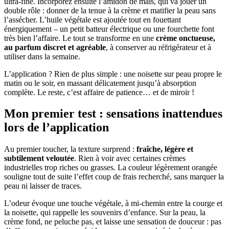
ultra-fine. Incorporez ensuite l’amidon de maïs, qui va jouer un
double rôle : donner de la tenue à la crème et matifier la peau sans
l’assécher. L’huile végétale est ajoutée tout en fouettant
énergiquement – un petit batteur électrique ou une fourchette font
très bien l’affaire. Le tout se transforme en une
crème onctueuse,
au parfum discret et agréable
, à conserver au réfrigérateur et à
utiliser dans la semaine.
L’application ? Rien de plus simple : une noisette sur peau propre le
matin ou le soir, en massant délicatement jusqu’à absorption
complète. Le reste, c’est affaire de patience… et de miroir !
Mon premier test : sensations inattendues
lors de l’application
Au premier toucher, la texture surprend :
fraîche, légère et
subtilement veloutée
. Rien à voir avec certaines crèmes
industrielles trop riches ou grasses. La couleur légèrement orangée
souligne tout de suite l’effet coup de frais recherché, sans marquer la
peau ni laisser de traces.
L’odeur évoque une touche végétale, à mi-chemin entre la courge et
la noisette, qui rappelle les souvenirs d’enfance. Sur la peau, la
crème fond, ne peluche pas, et laisse une sensation de douceur : pas