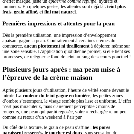
d’effet masque, juste un
épiderme comme repulpé
, hydraté et
lumineux. En quelques gestes, les attentes sont déjà là :
teint plus
frais, grain affiné, et fini mat naturel
.
Premières impressions et attentes pour la peau
Dès la première utilisation, une impression d’enveloppement
apaisant gagne la peau. Contrairement à certaines crèmes du
commerce,
aucun picotement ni tiraillement
à déplorer, même sur
une zone sensible. L’application quotidienne promet, si elle tient ses
promesses, de reléguer le fond de teint au rang de secours ponctuel !
Plusieurs jours après : ma peau mise à
l’épreuve de la crème maison
Après plusieurs jours d’utilisation, l’heure de vérité sonne devant le
miroir.
La couleur du teint gagne en lumière
, les petites zones
d’ombre s’estompent, le visage semble plus lisse et uniforme. L’effet
n’est pas miraculeux, mais clairement perceptible : moins de
rougeurs, une peau qui paraît reposée, voire « rechargée », un peu
comme au retour d’un weekend à l’air pur.
Du côté de la texture, le grain de peau s’affine :
les pores
paraissent resserrés, le toucher est doux
, sans sensation de