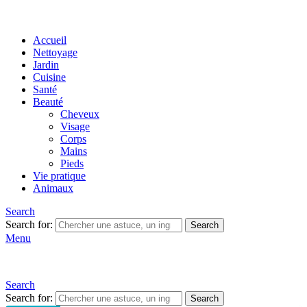
Accueil
Nettoyage
Jardin
Cuisine
Santé
Beauté
Cheveux
Visage
Corps
Mains
Pieds
Vie pratique
Animaux
Search
Search for:
Search
Menu
Search
Search for:
Search