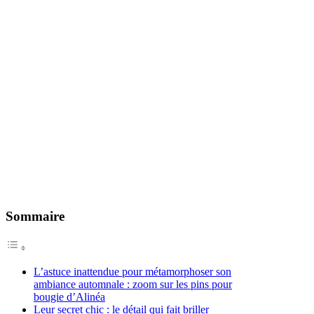
Sommaire
L’astuce inattendue pour métamorphoser son
ambiance automnale : zoom sur les pins pour
bougie d’Alinéa
Leur secret chic : le détail qui fait briller