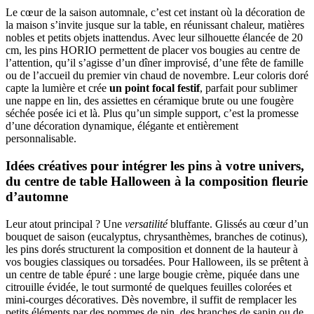
Le cœur de la saison automnale, c’est cet instant où la décoration de
la maison s’invite jusque sur la table, en réunissant chaleur, matières
nobles et petits objets inattendus. Avec leur silhouette élancée de 20
cm, les pins HORIO permettent de placer vos bougies au centre de
l’attention, qu’il s’agisse d’un dîner improvisé, d’une fête de famille
ou de l’accueil du premier vin chaud de novembre. Leur coloris doré
capte la lumière et crée
un point focal festif
, parfait pour sublimer
une nappe en lin, des assiettes en céramique brute ou une fougère
séchée posée ici et là. Plus qu’un simple support, c’est la promesse
d’une décoration dynamique, élégante et entièrement
personnalisable.
Idées créatives pour intégrer les pins à votre univers,
du centre de table Halloween à la composition fleurie
d’automne
Leur atout principal ? Une
versatilité
bluffante. Glissés au cœur d’un
bouquet de saison (eucalyptus, chrysanthèmes, branches de cotinus),
les pins dorés structurent la composition et donnent de la hauteur à
vos bougies classiques ou torsadées. Pour Halloween, ils se prêtent à
un centre de table épuré : une large bougie crème, piquée dans une
citrouille évidée, le tout surmonté de quelques feuilles colorées et
mini-courges décoratives. Dès novembre, il suffit de remplacer les
petits éléments par des pommes de pin, des branches de sapin ou de