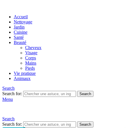
Accueil
Nettoyage
Jardin
Cuisine
Santé
Beauté
Cheveux
Visage
Corps
Mains
Pieds
Vie pratique
Animaux
Search
Search for:
Search
Menu
Search
Search for:
Search