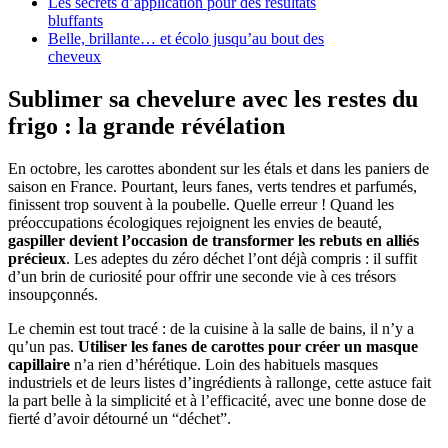
Les secrets d’application pour des résultats
bluffants
Belle, brillante… et écolo jusqu’au bout des
cheveux
Sublimer sa chevelure avec les restes du
frigo : la grande révélation
En octobre, les carottes abondent sur les étals et dans les paniers de
saison en France. Pourtant, leurs fanes, verts tendres et parfumés,
finissent trop souvent à la poubelle. Quelle erreur ! Quand les
préoccupations écologiques rejoignent les envies de beauté,
gaspiller devient l’occasion de transformer les rebuts en alliés
précieux
. Les adeptes du zéro déchet l’ont déjà compris : il suffit
d’un brin de curiosité pour offrir une seconde vie à ces trésors
insoupçonnés.
Le chemin est tout tracé : de la cuisine à la salle de bains, il n’y a
qu’un pas.
Utiliser les fanes de carottes pour créer un masque
capillaire
n’a rien d’hérétique. Loin des habituels masques
industriels et de leurs listes d’ingrédients à rallonge, cette astuce fait
la part belle à la simplicité et à l’efficacité, avec une bonne dose de
fierté d’avoir détourné un “déchet”.