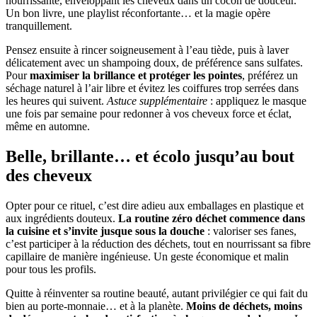
nourrissante, enveloppant les cheveux dans un cocon de douceur.
Un bon livre, une playlist réconfortante… et la magie opère
tranquillement.
Pensez ensuite à rincer soigneusement à l’eau tiède, puis à laver
délicatement avec un shampoing doux, de préférence sans sulfates.
Pour
maximiser la brillance et protéger les pointes
, préférez un
séchage naturel à l’air libre et évitez les coiffures trop serrées dans
les heures qui suivent.
Astuce supplémentaire
: appliquez le masque
une fois par semaine pour redonner à vos cheveux force et éclat,
même en automne.
Belle, brillante… et écolo jusqu’au bout
des cheveux
Opter pour ce rituel, c’est dire adieu aux emballages en plastique et
aux ingrédients douteux.
La routine zéro déchet commence dans
la cuisine et s’invite jusque sous la douche
: valoriser ses fanes,
c’est participer à la réduction des déchets, tout en nourrissant sa fibre
capillaire de manière ingénieuse. Un geste économique et malin
pour tous les profils.
Quitte à réinventer sa routine beauté, autant privilégier ce qui fait du
bien au porte-monnaie… et à la planète.
Moins de déchets, moins